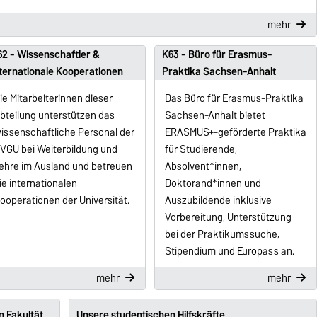
mehr
2 - Wissenschaftler &
K63 - Büro für Erasmus-
ternationale Kooperationen
Praktika Sachsen-Anhalt
ie Mitarbeiterinnen dieser
Das Büro für Erasmus-Praktika
bteilung unterstützen das
Sachsen-Anhalt bietet
issenschaftliche Personal der
ERASMUS+-geförderte Praktika
VGU bei Weiterbildung und
für Studierende,
ehre im Ausland und betreuen
Absolvent*innen,
ie internationalen
Doktorand*innen und
ooperationen der Universität.
Auszubildende inklusive
Vorbereitung, Unterstützung
bei der Praktikumssuche,
Stipendium und Europass an.
mehr
mehr
n Fakultät
Unsere studentischen Hilfskräfte