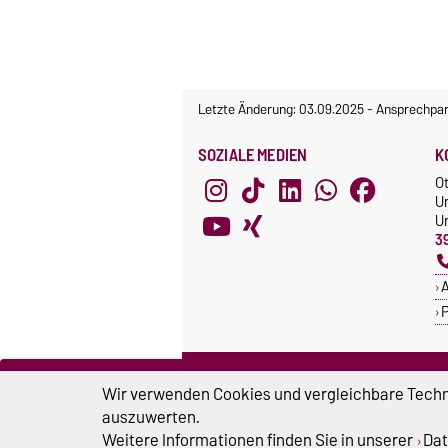
Letzte Änderung: 03.09.2025
-
Ansprechpar
SOZIALE MEDIEN
K
O
U
Un
3
A
P
ZERTIFIKATE
S
Wir verwenden Cookies und vergleichbare Techno
Familie in der Hochschule
S
auszuwerten.
Systemakkreditierung
Weitere Informationen finden Sie in unserer
Dat