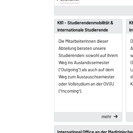
K61 - Studierendenmobilität &
K6
internationale Studierende
in
Die Mitarbeiterinnen dieser
D
Abteilung beraten unsere
A
Studierenden: sowohl auf ihrem
w
Weg ins Auslandssemester
O
("Outgoing") als auch auf dem
L
Weg zum Austauschsemester
d
oder Vollstudium an der OVGU
K
("Incoming").
mehr
International Office an der Medizinische