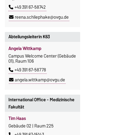
+49 391 67-58742
reena.schliephake@ovgu.de
Abteilungsleiterin K63
Angela Wittkamp
Campus Welcome Center (Gebäude
01), Raum 106
+49 391 67-58778
angela.wittkamp@ovgu.de
International Office - Medizinische
Fakultät
Tim Haas
Gebäude 02 | Raum 225
+49 391 67-15143