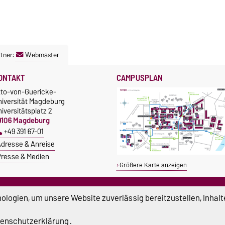
tner:
Webmaster
ONTAKT
CAMPUSPLAN
tto-von-Guericke-
niversität Magdeburg
iversitätsplatz 2
9106 Magdeburg
+49 391 67-01
dresse & Anreise
resse & Medien
Größere Karte anzeigen
TUDIUM & CAMPUS
SERVICE
logien, um unsere Website zuverlässig bereitzustellen, Inhalt
tipendien
Beratung und Unterstützung
Studentenwerk
Notrufnummern der Universität
enschutzerklärung
.