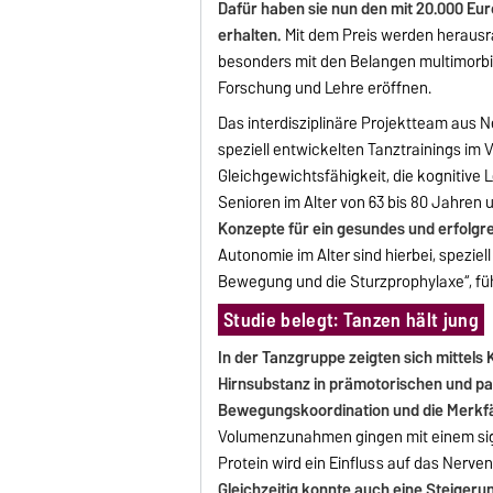
Dafür haben sie nun den mit 20.000 Euro
erhalten.
Mit dem Preis werden herausra
besonders mit den Belangen multimorbi
Forschung und Lehre eröffnen.
Das interdisziplinäre Projektteam aus 
speziell entwickelten Tanztrainings im 
Gleichgewichtsfähigkeit, die kognitive 
Senioren im Alter von 63 bis 80 Jahren u
Konzepte für ein gesundes und erfolg
Autonomie im Alter sind hierbei, spezie
Bewegung und die Sturzprophylaxe“, füh
Studie belegt: Tanzen hält jung
In der Tanzgruppe zeigten sich mitte
Hirnsubstanz in prämotorischen und pa
Bewegungskoordination und die Merkfähi
Volumenzunahmen gingen mit einem sign
Protein wird ein Einfluss auf das Nerv
Gleichzeitig konnte auch eine Steigerun