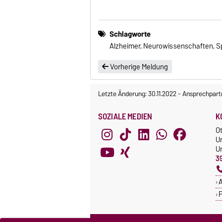
Schlagworte
Alzheimer, Neurowissenschaften, S
Vorherige Meldung
Letzte Änderung: 30.11.2022
-
Ansprechpart
SOZIALE MEDIEN
K
O
U
Un
3
A
P