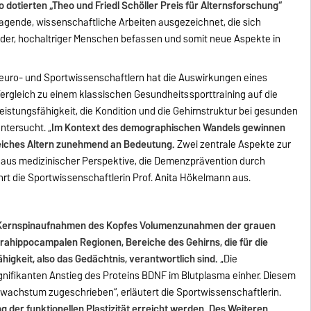
 dotierten „Theo und Friedl Schöller Preis für Alternsforschung“
gende, wissenschaftliche Arbeiten ausgezeichnet, die sich
der, hochaltriger Menschen befassen und somit neue Aspekte in
Neuro- und Sportwissenschaftlern hat die Auswirkungen eines
Vergleich zu einem klassischen Gesundheitssporttraining auf die
Leistungsfähigkeit, die Kondition und die Gehirnstruktur bei gesunden
ntersucht. „
Im Kontext des demographischen Wandels gewinnen
reiches Altern zunehmend an Bedeutung.
Zwei zentrale Aspekte zur
ll aus medizinischer Perspektive, die Demenzprävention durch
rt die Sportwissenschaftlerin Prof. Anita Hökelmann aus.
ls Kernspinaufnahmen des Kopfes Volumenzunahmen der grauen
rahippocampalen Regionen, Bereiche des Gehirns, die für die
gkeit, also das Gedächtnis, verantwortlich sind.
„Die
ifikanten Anstieg des Proteins BDNF im Blutplasma einher. Diesem
enwachstum zugeschrieben“, erläutert die Sportwissenschaftlerin.
g der funktionellen Plastizität erreicht werden. Des Weiteren