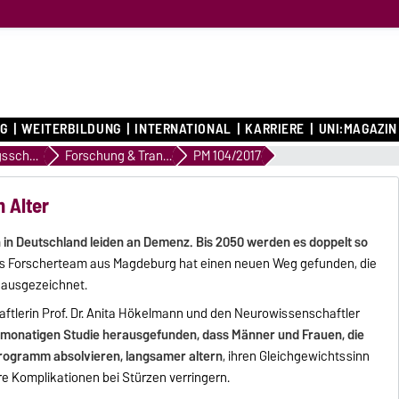
G
WEITERBILDUNG
INTERNATIONAL
KARRIERE
UNI:MAGAZIN
Profilierungsschwerpunkte
Forschung & Transfer
PM 104/2017
 Alter
n in Deutschland leiden an Demenz. Bis 2050 werden es doppelt so
äres Forscherteam aus Magdeburg hat einen neuen Weg gefunden, die
 ausgezeichnet.
ftlerin Prof. Dr. Anita Hökelmann und den Neurowissenschaftler
8-monatigen Studie herausgefunden, dass Männer und Frauen, die
zprogramm absolvieren, langsamer altern
, ihren Gleichgewichtssinn
 Komplikationen bei Stürzen verringern.