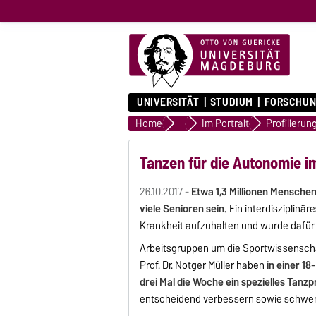
UNIVERSITÄT
STUDIUM
FORSCHUN
Home
Universität
Im Portrait
Tanzen für die Autonomie im
26.10.2017 -
Etwa 1,3 Millionen Mensche
viele Senioren sein.
Ein interdisziplin
Krankheit aufzuhalten und wurde dafür
Arbeitsgruppen um die Sportwissenscha
Prof. Dr. Notger Müller haben
in einer 1
drei Mal die Woche ein spezielles Tan
entscheidend verbessern sowie schwere