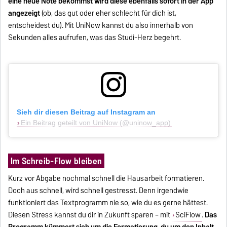
eine neue Note bekommst wird diese ebenfalls sofort in der App
angezeigt
(ob, das gut oder eher schlecht für dich ist,
entscheidest du). Mit UniNow kannst du also innerhalb von
Sekunden alles aufrufen, was das Studi-Herz begehrt.
Sieh dir diesen Beitrag auf Instagram an
Ein Beitrag geteilt von UniNow (@uninow_app)
Im Schreib-Flow bleiben
Kurz vor Abgabe nochmal schnell die Hausarbeit formatieren.
Doch aus schnell, wird schnell gestresst. Denn irgendwie
funktioniert das Textprogramm nie so, wie du es gerne hättest.
Diesen Stress kannst du dir in Zukunft sparen – mit
SciFlow
.
Das
Programm kümmert sich um die Formatierung, du um den Inhalt.