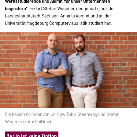
Werksstudierende und Alumni für unser Unternehmen
begeistern“
, erklärt Stefan Wegener, der gebürtig aus der
Landeshauptstadt Sachsen-Anhalts kommt und an der
Universität Magdeburg Computervisualistik studiert hat.
Die beiden Gründer von UniNow Tobis Steenweg und Stefan
Wegener (Foto: UniNow)
Berlin ist keine Option