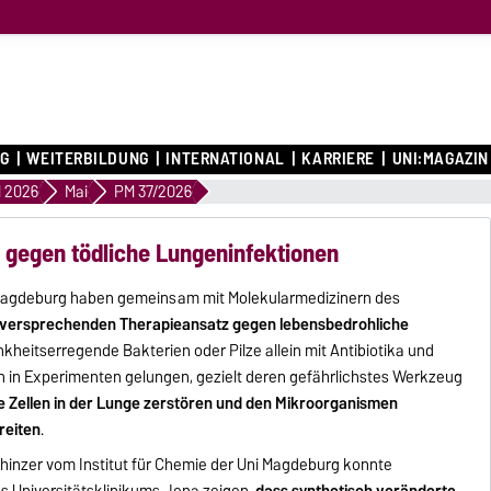
G
WEITERBILDUNG
INTERNATIONAL
KARRIERE
UNI:MAGAZIN
 2026
Mai
PM 37/2026
 gegen tödliche Lungeninfektionen
 Magdeburg haben gemeinsam mit Molekularmedizinern des
lversprechenden Therapieansatz gegen lebensbedrohliche
ankheitserregende Bakterien oder Pilze allein mit Antibiotika und
n in Experimenten gelungen, gezielt deren gefährlichstes Werkzeug
 die Zellen in der Lunge zerstören und den Mikroorganismen
reiten
.
hinzer vom Institut für Chemie der Uni Magdeburg konnte
 Universitätsklinikums Jena zeigen,
dass synthetisch veränderte