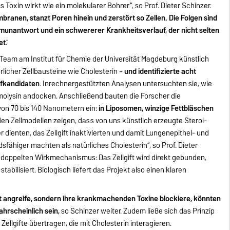
 Toxin wirkt wie ein molekularer Bohrer“, so Prof. Dieter Schinzer.
mbranen, stanzt Poren hinein und zerstört so Zellen. Die Folgen sind
unantwort und ein schwererer Krankheitsverlauf, der nicht selten
et
.“
 Team am Institut für Chemie der Universität Magdeburg künstlich
licher Zellbausteine wie Cholesterin –
und identifizierte acht
ffkandidaten
. Inrechnergestützten Analysen untersuchten sie, wie
umolysin andocken. Anschließend bauten die Forscher die
 von 70 bis 140 Nanometern ein:
in Liposomen, winzige Fettbläschen
 den Zellmodellen zeigen, dass von uns künstlich erzeugte Sterol-
r dienten, das Zellgift inaktivierten und damit Lungenepithel- und
sfähiger machten als natürliches Cholesterin“, so Prof. Dieter
n doppelten Wirkmechanismus: Das Zellgift wird direkt gebunden,
abilisiert. Biologisch liefert das Projekt also einen klaren
st angreife, sondern ihre krankmachenden Toxine blockiere, könnten
hrscheinlich sein,
so Schinzer weiter. Zudem ließe sich das Prinzip
ellgifte übertragen, die mit Cholesterin interagieren.