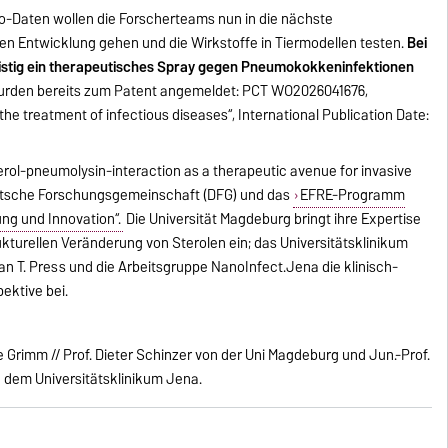
o-Daten wollen die Forscherteams nun in die nächste
n Entwicklung gehen und die Wirkstoffe in Tiermodellen testen.
Bei
ristig ein therapeutisches Spray gegen Pneumokokkeninfektionen
wurden bereits zum Patent angemeldet: PCT WO2026041676,
 the treatment of infectious diseases“, International Publication Date:
erol-pneumolysin-interaction as a therapeutic avenue for invasive
utsche Forschungsgemeinschaft (DFG) und das
EFRE-Programm
g und Innovation“.
Die Universität Magdeburg bringt ihre Expertise
kturellen Veränderung von Sterolen ein; das Universitätsklinikum
an T. Press und die Arbeitsgruppe NanoInfect.Jena die klinisch-
ektive bei.
Grimm // Prof. Dieter Schinzer von der Uni Magdeburg und Jun.-Prof.
n dem Universitätsklinikum Jena.