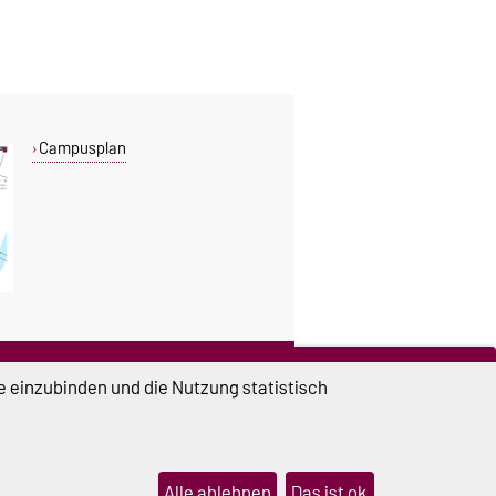
Campusplan
DIESE SEITE
e einzubinden und die Nutzung statistisch
Vorlesen
Drucken
Permalink
Alle ablehnen
Das ist ok