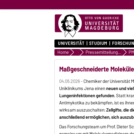
UNIVERSITÄT
STUDIUM
FORSCHUN
Home
Presse & Medien
Pressemitteilungen
PM
Maßgeschneiderte Moleküle
04.05.2026 -
Chemiker der Universität
Uniklinikums Jena einen
neuen und vie
Lungeninfektionen gefunden
. Statt kr
Antimykotika zu bekämpfen, ist es ihne
wirksam auszuschalten:
Zellgifte, die
anschließend ermöglichen, sich auszub
Das Forschungsteam um Prof. Dieter Sc
gemeinsam mit Molekularmedizinern des