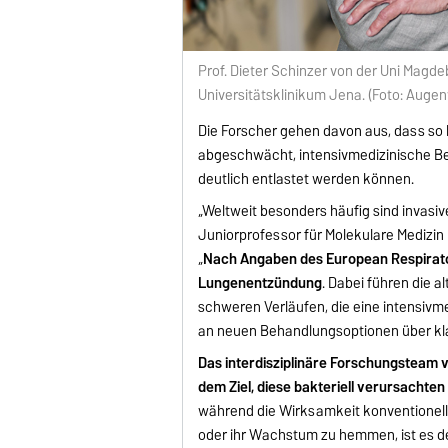
Prof. Dieter Schinzer von der Uni Magde
Universitätsklinikum Jena. (Foto: Aug
Die Forscher gehen davon aus, dass so
abgeschwächt, intensivmedizinische B
deutlich entlastet werden können.
„Weltweit besonders häufig sind invasi
Juniorprofessor für Molekulare Medizin
„
Nach Angaben des European Respirator
Lungenentzündung
. Dabei führen die 
schweren Verläufen, die eine intensivm
an neuen Behandlungsoptionen über klas
Das interdisziplinäre Forschungsteam 
dem Ziel, diese bakteriell verursacht
während die Wirksamkeit konventioneller
oder ihr Wachstum zu hemmen, ist es de