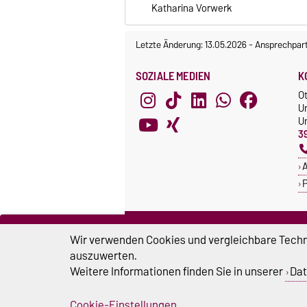
Katharina Vorwerk
Letzte Änderung: 13.05.2026
-
Ansprechpar
SOZIALE MEDIEN
K
O
U
Un
3
A
P
ZERTIFIKATE
S
Wir verwenden Cookies und vergleichbare Techno
Familie in der Hochschule
S
auszuwerten.
Systemakkreditierung
Weitere Informationen finden Sie in unserer
Dat
U
Cookie-Einstellungen