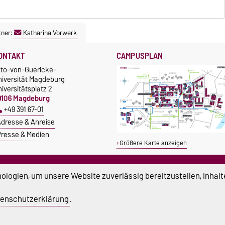
tner:
Katharina Vorwerk
ONTAKT
CAMPUSPLAN
tto-von-Guericke-
niversität Magdeburg
iversitätsplatz 2
9106 Magdeburg
+49 391 67-01
dresse & Anreise
resse & Medien
Größere Karte anzeigen
TUDIUM & CAMPUS
SERVICE
logien, um unsere Website zuverlässig bereitzustellen, Inhalt
tipendien
Beratung und Unterstützung
Studentenwerk
Notrufnummern der Universität
enschutzerklärung
.
nishop