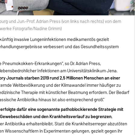
burg und Jun.-Prof. Adrian Press (von links nach rechts) von dem
enwerke Fotografie/Nadine Grimm)
 künftig invasive Lungeninfektionen medikamentös gezielt
ehandlungsergebnisse verbessert und das Gesundheitssystem
ve Pneumokokken-Erkrankungen“, so Dr. Adrian Press,
 lebensbedrohlicher Infektionen am Universitätsklinikum Jena.
y Journals starben 2019 rund 2,5 Millionen Menschen an einer
alternde Weltbevölkerung und der Klimawandel immer häufiger zu
edizinische Therapie mit künstlicher Beatmung erfordern. Der Bedarf
sische Antibiotika hinaus ist also entsprechend groß.“
verfolgte dafür eine sogenannte pathoblockierende Strategie mit
en Gewebeschäden und den Krankheitsverlauf zu begrenzen
,
 Antibiotika erhaltenbleibt. Statt die Krankheitserreger abzutöten
n Wissenschaftlern in Experimenten gelungen, gezielt gegen ihr