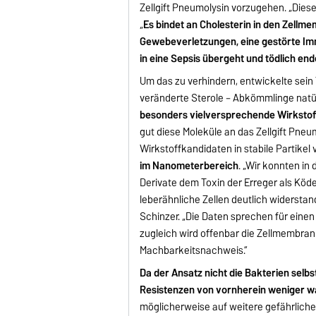
Zellgift Pneumolysin vorzugehen. „Dieses
„
Es bindet an Cholesterin in den Zellme
Gewebeverletzungen, eine gestörte Imm
in eine Sepsis übergeht und tödlich end
Um das zu verhindern, entwickelte sein
veränderte Sterole – Abkömmlinge natür
besonders vielversprechende Wirksto
gut diese Moleküle an das Zellgift Pne
Wirkstoffkandidaten in stabile Partikel
im Nanometerbereich
. „Wir konnten in
Derivate dem Toxin der Erreger als Köde
leberähnliche Zellen deutlich widerstand
Schinzer. „Die Daten sprechen für eine
zugleich wird offenbar die Zellmembran st
Machbarkeitsnachweis.“
Da der Ansatz nicht die Bakterien selb
Resistenzen von vornherein weniger wa
möglicherweise auf weitere gefährliche Z