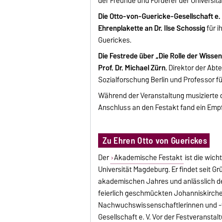
der Freunde und Förderer der Universit
Die Otto-von-Guericke-Gesellschaft e. 
Ehrenplakette an Dr. Ilse Schossig
für i
Guerickes.
Die Festrede über „Die Rolle der Wissen
Prof. Dr. Michael Zürn
, Direktor der Ab
Sozialforschung Berlin und Professor fü
Während der Veranstaltung musizierte 
Anschluss an den Festakt fand ein Empf
Zu Ehren Otto von Guerickes
Der
Akademische Festakt
ist die wic
Universität Magdeburg. Er findet seit G
akademischen Jahres und anlässlich de
feierlich geschmückten Johanniskirche 
Nachwuchswissenschaftlerinnen und -wi
Gesellschaft e. V. Vor der Festveranst