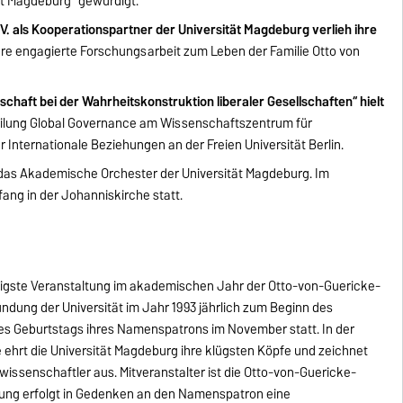
ät Magdeburg“ gewürdigt.
V. als Kooperationspartner der Universität Magdeburg verlieh ihre
hre engagierte Forschungsarbeit zum Leben der Familie Otto von
schaft bei der Wahrheitskonstruktion liberaler Gesellschaften“ hielt
teilung Global Governance am Wissenschaftszentrum für
r Internationale Beziehungen an der Freien Universität Berlin.
das Akademische Orchester der Universität Magdeburg. Im
ang in der Johanniskirche statt.
htigste Veranstaltung im akademischen Jahr der Otto-von-Guericke-
ründung der Universität im Jahr 1993 jährlich zum Beginn des
s Geburtstags ihres Namenspatrons im November statt. In der
ehrt die Universität Magdeburg ihre klügsten Köpfe und zeichnet
ssenschaftler aus. Mitveranstalter ist die Otto-von-Guericke-
altung erfolgt in Gedenken an den Namenspatron eine