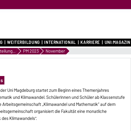
G
WEITERBILDUNG
INTERNATIONAL
KARRIERE
UNI:MAGAZIN
Pressemitteilungen
PM 2023
November
ls
k der Uni Magdeburg startet zum Beginn eines Themenjahres
matik und Klimawandel. Schülerinnen und Schüler ab Klassenstufe
die Arbeitsgemeinschaft „Klimawandel und Mathematik“ auf dem
itsgemeinschaft organisiert die Fakultät eine monatliche
k des Klimawandels".