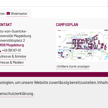
ner:
Webmaster
ONTAKT
CAMPUSPLAN
tto-von-Guericke-
niversität Magdeburg
iversitätsplatz 2
9106 Magdeburg
+49 391 67-01
dresse & Anreise
resse & Medien
Größere Karte anzeigen
TUDIUM & CAMPUS
SERVICE
logien, um unsere Website zuverlässig bereitzustellen, Inhalt
tipendien
Beratung und Unterstützung
Studentenwerk
Notrufnummern der Universität
enschutzerklärung
.
nishop