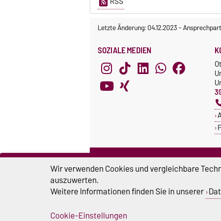
RSS
Letzte Änderung: 04.12.2023
-
Ansprechpart
SOZIALE MEDIEN
K
O
U
Un
3
A
P
ZERTIFIKATE
S
Wir verwenden Cookies und vergleichbare Techno
Familie in der Hochschule
S
auszuwerten.
Systemakkreditierung
Weitere Informationen finden Sie in unserer
Dat
U
Cookie-Einstellungen