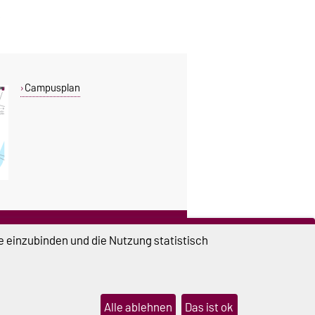
Campusplan
DIESE SEITE
e einzubinden und die Nutzung statistisch
Vorlesen
Drucken
Permalink
Alle ablehnen
Das ist ok