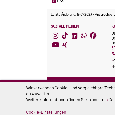
RSS
Letzte Änderung: 19.07.2023
-
Ansprechpart
SOZIALE MEDIEN
K
O
U
Un
3
A
P
ZERTIFIKATE
S
Wir verwenden Cookies und vergleichbare Techno
Familie in der Hochschule
S
auszuwerten.
Systemakkreditierung
Weitere Informationen finden Sie in unserer
Dat
U
Cookie-Einstellungen