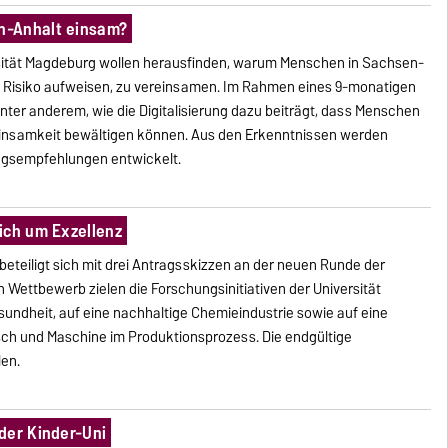
n-Anhalt einsam?
sität Magdeburg wollen herausfinden, warum Menschen in Sachsen-
s Risiko aufweisen, zu vereinsamen. Im Rahmen eines 9-monatigen
ter anderem, wie die Digitalisierung dazu beiträgt, dass Menschen
 Einsamkeit bewältigen können. Aus den Erkenntnissen werden
ungsempfehlungen entwickelt.
ich um Exzellenz
beteiligt sich mit drei Antragsskizzen an der neuen Runde der
n Wettbewerb zielen die Forschungsinitiativen der Universität
undheit, auf eine nachhaltige Chemieindustrie sowie auf eine
h und Maschine im Produktionsprozess. Die endgültige
len.
der Kinder-Uni