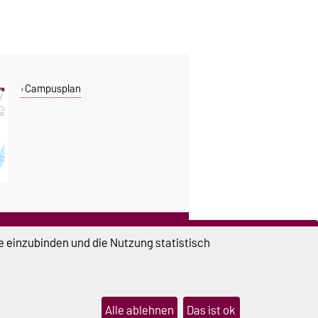
Campusplan
DIESE SEITE
e einzubinden und die Nutzung statistisch
Vorlesen
Drucken
Permalink
Alle ablehnen
Das ist ok