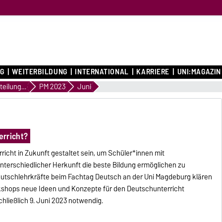
G
WEITERBILDUNG
INTERNATIONAL
KARRIERE
UNI:MAGAZIN
Pressemitteilungen
PM 2023
Juni
erricht?
icht in Zukunft gestaltet sein, um Schüler*innen mit
terschiedlicher Herkunft die beste Bildung ermöglichen zu
eutschlehrkräfte beim Fachtag Deutsch an der Uni Magdeburg klären
kshops neue Ideen und Konzepte für den Deutschunterricht
chließlich 9. Juni 2023 notwendig.