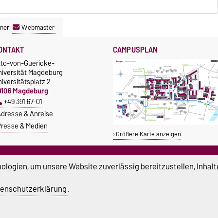
ner:
Webmaster
ONTAKT
CAMPUSPLAN
tto-von-Guericke-
niversität Magdeburg
iversitätsplatz 2
9106 Magdeburg
+49 391 67-01
dresse & Anreise
resse & Medien
Größere Karte anzeigen
TUDIUM & CAMPUS
SERVICE
logien, um unsere Website zuverlässig bereitzustellen, Inhalt
tipendien
Beratung und Unterstützung
Studentenwerk
Notrufnummern der Universität
enschutzerklärung
.
nishop