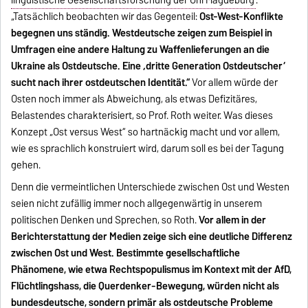
linguistische Gesellschaftsforschung der Uni Magdeburg
.
„Tatsächlich beobachten wir das Gegenteil:
Ost-West-Konflikte
begegnen uns ständig. Westdeutsche zeigen zum Beispiel in
Umfragen eine andere Haltung zu Waffenlieferungen an die
Ukraine als Ostdeutsche. Eine ‚dritte Generation Ostdeutscher‘
sucht nach ihrer ostdeutschen Identität.“
Vor allem würde der
Osten noch immer als Abweichung, als etwas Defizitäres,
Belastendes charakterisiert, so Prof. Roth weiter. Was dieses
Konzept „Ost versus West“ so hartnäckig macht und vor allem,
wie es sprachlich konstruiert wird, darum soll es bei der Tagung
gehen.
Denn die vermeintlichen Unterschiede zwischen Ost und Westen
seien nicht zufällig immer noch allgegenwärtig in unserem
politischen Denken und Sprechen, so Roth.
Vor allem in der
Berichterstattung der Medien zeige sich eine deutliche Differenz
zwischen Ost und West. Bestimmte gesellschaftliche
Phänomene, wie etwa Rechtspopulismus im Kontext mit der AfD,
Flüchtlingshass, die Querdenker-Bewegung, würden nicht als
bundesdeutsche, sondern primär als ostdeutsche Probleme