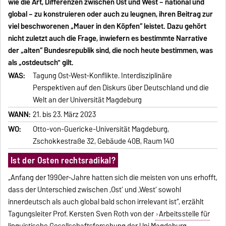
wie die Art, Differenzen zwischen Ost und West – national und
global – zu konstruieren oder auch zu leugnen, ihren Beitrag zur
viel beschworenen „Mauer in den Köpfen“ leistet. Dazu gehört
nicht zuletzt auch die Frage, inwiefern es bestimmte Narrative
der „alten“ Bundesrepublik sind, die noch heute bestimmen, was
als „ostdeutsch" gilt.
WAS:
Tagung Ost-West-Konflikte. Interdisziplinäre
Perspektiven auf den Diskurs über Deutschland und die
Welt an der Universität Magdeburg
WANN:
21. bis 23. März 2023
WO:
Otto-von-Guericke-Universität Magdeburg,
Zschokkestraße 32, Gebäude 40B, Raum 140
Ist der Osten rechtsradikal?
„Anfang der 1990er-Jahre hatten sich die meisten von uns erhofft,
dass der Unterschied zwischen ‚Ost‘ und ‚West‘ sowohl
innerdeutsch als auch global bald schon irrelevant ist“, erzählt
Tagungsleiter Prof. Kersten Sven Roth von der
Arbeitsstelle für