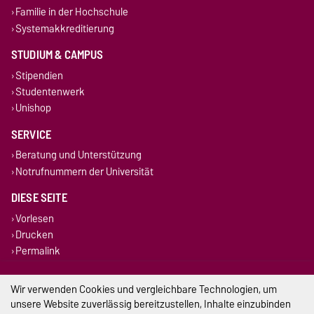
Familie in der Hochschule
Systemakkreditierung
STUDIUM & CAMPUS
Stipendien
Studentenwerk
Unishop
SERVICE
Beratung und Unterstützung
Notrufnummern der Universität
DIESE SEITE
Vorlesen
Drucken
Permalink
Impressum
Wir verwenden Cookies und vergleichbare Technologien, um
unsere Website zuverlässig bereitzustellen, Inhalte einzubinden
Datenschutz