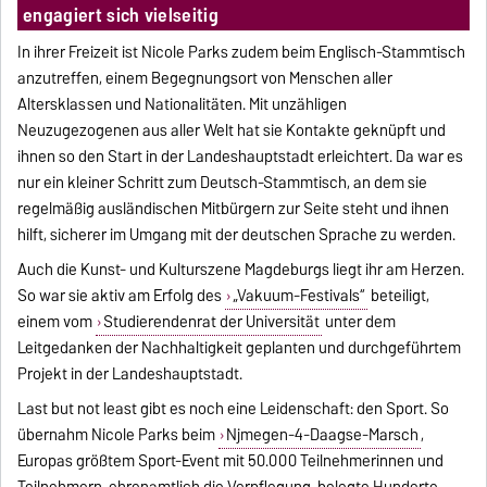
engagiert sich vielseitig
In ihrer Freizeit ist Nicole Parks zudem beim Englisch-Stammtisch
anzutreffen, einem Begegnungsort von Menschen aller
Altersklassen und Nationalitäten.
Mit unzähligen
Neuzugezogenen aus aller Welt hat sie Kontakte geknüpft und
ihnen so den Start in der Landeshauptstadt erleichtert.
Da war es
nur ein kleiner Schritt zum Deutsch-Stammtisch, an dem sie
regelmäßig ausländischen Mitbürgern zur Seite steht und ihnen
hilft, sicherer im Umgang mit der deutschen Sprache zu werden.
Auch die Kunst- und Kulturszene Magdeburgs liegt ihr am Herzen.
So war sie aktiv am Erfolg des
„Vakuum-Festivals“
beteiligt,
einem vom
Studierendenrat der Universität
unter dem
Leitgedanken der Nachhaltigkeit geplanten und durchgeführtem
Projekt in der Landeshauptstadt.
Last but not least gibt es noch eine Leidenschaft: den Sport. So
übernahm Nicole Parks beim
Nijmegen-4-Daagse-Marsch
,
Europas größtem Sport-Event mit 50.000 Teilnehmerinnen und