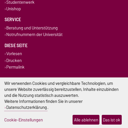
Studentenwerk
Unishop
SERVICE
Beratung und Unterstützung
Notrufnummern der Universität
DIESE SEITE
Vorlesen
Drucken
Permalink
Impressum
Wir verwenden Cookies und vergleichbare Technologien, um
unsere Website zuverlässig bereitzustellen, Inhalte einzubinden
Datenschutz
und die Nutzung statistisch auszuwerten.
Weitere Informationen finden Sie in unserer
Barrierefreiheit
Datenschutzerklärung
.
Cookie-Einstellungen
Cookie-Einstellungen
Alle ablehnen
Das ist ok
Sitemap