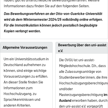
haben, gibt es unterschiedliche Bewerbungsverfahren. Weitere
Informationen dazu finden Sie auf den folgenden Seiten.
Das Bewerbungsverfahren an der Otto-von-Guericke-Universität
wird ab dem Wintersemester 2024/25 vollständig online erfolgen.
Für die Immatrikulation können jedoch postalisch beglaubigte
Kopien verlangt werden.
Bewerbung über den uni-assist
Allgemeine Voraussetzungen
e.V.
Um ein Universitätsstudium in
Die OVGU ist uni-assist-
Deutschland aufnehmen zu
Mitgliedshochschule. D.h., dass
können, sind einige wichtige
alle Zulassungsanträge von
Voraussetzungen zu erfüllen.
Studienbewerber:innen, die ihre
An dieser Stelle finden Sie
Hochschulzugangsberechtigun
Informationen zum
und/oder
Hochschulzugang, zu
Masterzugangsberechtigung
im
Sprachkenntnissen und
Ausland
erworben haben, durch
anderen Kriterien.
den uni-assist e.V. vorgeprüft