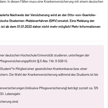
ann. In diesen Fällen muss eine Krankenversicherung mit einem deutschen
basierte Nachweis der Versicherung wird an der Otto-von-Guericke-
onische Studenten-Meldeverfahren (SMV) ersetzt. Eine Meldung der
 ist ab dem 01.01.2022 daher nicht mehr möglich! Mehr Informationen
einer deutschen Hochschule/Universität studieren, unterliegen der
egeversicherungspflicht (§ 5 Abs. 1 Nr. 9 SGB V).
tudent*in Mitglied einer gesetzlichen Krankenkasse bzw. einer
ichern. Die Wahl der Krankenversicherung während des Studiums ist bis
enversicherungen (inklusive Pflegeversicherung) beträgt zurzeit ca. 125
30. Lebensjahr.
icherung sind: