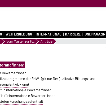
G
WEITERBILDUNG
INTERNATIONAL
KARRIERE
UNI:MAGAZIN
re
Vom Master zur Promotion
Anträge
torand*innen:
he Bewerber*innen
fikatsprogramme der FHW (gilt nur für: Qualitative Bildungs- und
ersonalentwicklung)
 für internationale Bewerber*innen
n für internationale Bewerber*innen
steten Forschungsaufenthalt