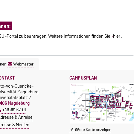
nnen:
GU
-Portal zu beantragen. Weitere Informationen finden Sie
hier
.
ner:
Webmaster
ONTAKT
CAMPUSPLAN
tto-von-Guericke-
niversität Magdeburg
iversitätsplatz 2
9106 Magdeburg
+49 391 67-01
dresse & Anreise
resse & Medien
Größere Karte anzeigen