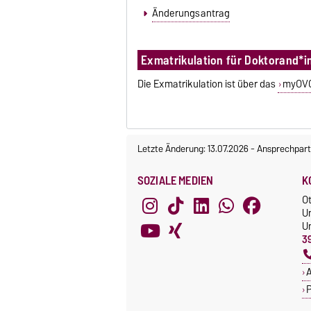
Änderungsantrag
Exmatrikulation für Doktorand*i
Die Exmatrikulation ist über das
myOV
Letzte Änderung: 13.07.2026
-
Ansprechpart
SOZIALE MEDIEN
K
O
U
Un
3
A
P