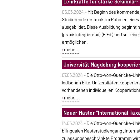
Lehrkräfte für starke Sekundar
06.05.2024 -
Mit Beginn des kommende
Studierende erstmals im Rahmen eines 
ausgebildet. Diese Ausbildung beginnt
(praxisintegrierend) (B.Ed.) und soll e
ermöglichen.
mehr ...
Universität Magdeburg kooperiert
07.05.2024 -
Die Otto-von-Guericke-Univ
indischen Elite-Universitäten kooperie
vorhandenen individuellen Kooperatione
mehr ...
Neuer Master "International Taxa
14.05.2024 -
Die Otto-von-Guericke-Uni
bilingualen Masterstudiengang „Internat
zulassungsbeschränkte Programm wird 