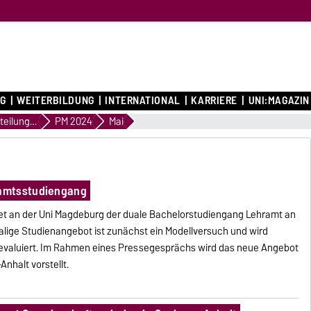
G
WEITERBILDUNG
INTERNATIONAL
KARRIERE
UNI:MAGAZIN
Pressemitteilungen
PM 2024
Mai
amtsstudiengang
et an der Uni Magdeburg der duale Bachelorstudiengang Lehramt an
lige Studienangebot ist zunächst ein Modellversuch und wird
h evaluiert. Im Rahmen eines Pressegesprächs wird das neue Angebot
nhalt vorstellt.