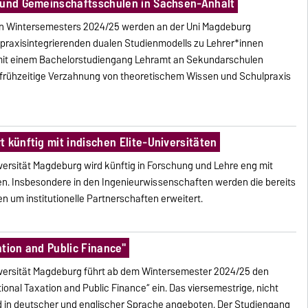
- und Gemeinschaftsschulen in Sachsen-Anhalt
n Wintersemesters 2024/25 werden an der Uni Magdeburg
praxisintegrierenden dualen Studienmodells zu Lehrer*innen
 mit einem Bachelorstudiengang Lehramt an Sekundarschulen
ine frühzeitige Verzahnung von theoretischem Wissen und Schulpraxis
 künftig mit indischen Elite-Universitäten
ersität Magdeburg wird künftig in Forschung und Lehre eng mit
ren. Insbesondere in den Ingenieurwissenschaften werden die bereits
n um institutionelle Partnerschaften erweitert.
tion and Public Finance"
versität Magdeburg führt ab dem Wintersemester 2024/25 den
ional Taxation and Public Finance“ ein. Das viersemestrige, nicht
in deutscher und englischer Sprache angeboten. Der Studiengang