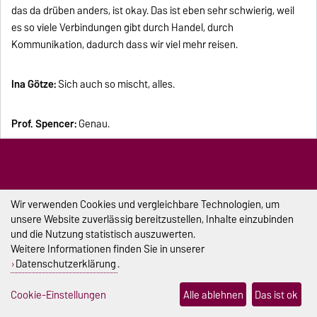
das da drüben anders, ist okay. Das ist eben sehr schwierig, weil
es so viele Verbindungen gibt durch Handel, durch
Kommunikation, dadurch dass wir viel mehr reisen.
Ina Götze:
Sich auch so mischt, alles.
Prof. Spencer:
Genau.
Ina Götze:
Veränderungen sind ja aber auch was Gutes. Sollte
man Herrn Putin vielleicht auch mal sagen. Es ist ok, dass sich
mal etwas nach 40 Jahren ändert. Man sagt ja immer, dass
Wir verwenden Cookies und vergleichbare Technologien, um
Bestattungsunternehmen leider immer etwas zu tun haben
unsere Website zuverlässig bereitzustellen, Inhalte einzubinden
werden, weil leider immer Menschen sterben. So ein bisschen gilt
und die Nutzung statistisch auszuwerten.
das für Ihre Forschung ja auch, weil es wird wahrscheinlich leider
Weitere Informationen finden Sie in unserer
Datenschutzerklärung
.
immer Kriege geben. Beunruhigt Sie das?
Cookie-Einstellungen
Alle ablehnen
Das ist ok
Prof. Spencer:
Ich glaube es wäre schön, wenn ich irgendwann