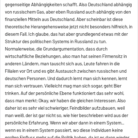
gegenseitige Abhängigkeiten schafft. Also Deutschland abhängig
von russischem Gas, aber eben Russland auch abhängig von den
finanziellen Mitteln aus Deutschland. Aber scheinbar ist diese
theoretische Herangehensweise jetzt nicht besonders hilfreich, in
diesem Fall. Ich glaube, das hat aber grundlegend etwas mit der
Struktur des politischen Systems in Russland zu tun.
Normalerweise, die Grundargumentation, dass durch
wirtschaftliche Beziehungen, also man hat seinen Firmensitz in
anderen Ländern, man tauscht sich aus, Leute fahren in die
Filialen vor Ort und es gibt Austausch zwischen russischen und
deutschen Personen. Und dadurch lernt man sich kennen, lernt
man sich vertrauen. Vielleicht mag man sich sogar, geht Bier
trinken. Auf der persönliche Ebene funktioniert das sehr wohl,
dass man merkt: Okay, wir haben die gleichen Interessen. Also
daher ist es sehr viel schwieriger, Feindbilder aufzubauen, weil
man weiß, der ist gar nicht so, wie hier beschrieben wird aus der
persönliche Erfahrung. Wenn wir aber dann in einem System...
wenn es in einem System passiert, wo diese Individuen keine
großen Einfluss mehr auf die Politik haben, da ist es dann wieder