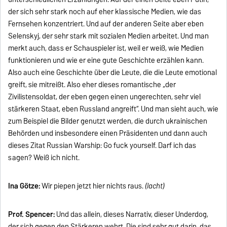
der sich sehr stark noch auf eher klassische Medien, wie das
Fernsehen konzentriert. Und auf der anderen Seite aber eben
Selenskyj, der sehr stark mit sozialen Medien arbeitet. Und man
merkt auch, dass er Schauspieler ist, weil er weiß, wie Medien
funktionieren und wie er eine gute Geschichte erzählen kann.
Also auch eine Geschichte über die Leute, die die Leute emotional
greift, sie mitreißt. Also eher dieses romantische „der
Zivilistensoldat, der eben gegen einen ungerechten, sehr viel
stärkeren Staat, eben Russland angreift“. Und man sieht auch, wie
zum Beispiel die Bilder genutzt werden, die durch ukrainischen
Behörden und insbesondere einen Präsidenten und dann auch
dieses Zitat Russian Warship: Go fuck yourself. Darf ich das
sagen? Weiß ich nicht.
Ina Götze:
Wir piepen jetzt hier nichts raus.
(lacht)
Prof. Spencer:
Und das allein, dieses Narrativ, dieser Underdog,
der sich gegen den Stärkeren wehrt. Die sind sehr gut darin, das