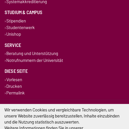
Systemakkreditierung
STUDIUM & CAMPUS
Stipendien
Studentenwerk
Unishop
SERVICE
Beratung und Unterstützung
Notrufnummern der Universität
DIESE SEITE
Vorlesen
Drucken
Permalink
Impressum
Wir verwenden Cookies und vergleichbare Technologien, um
unsere Website zuverlässig bereitzustellen, Inhalte einzubinden
Datenschutz
und die Nutzung statistisch auszuwerten.
Weitere Informationen finden Sie in unserer