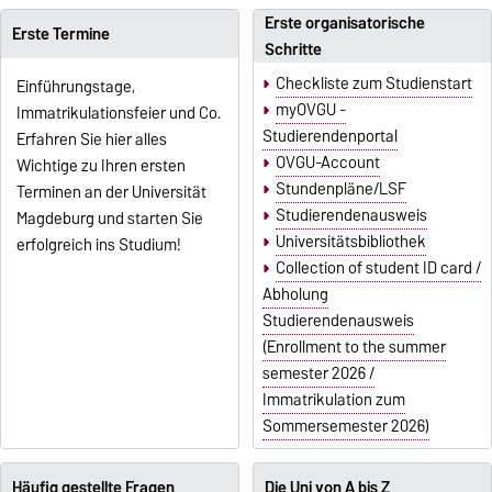
Erste organisatorische
Erste Termine
Schritte
Checkliste zum Studienstart
Einführungstage,
myOVGU -
Immatrikulationsfeier und Co.
Studierendenportal
Erfahren Sie hier alles
OVGU-Account
Wichtige zu Ihren ersten
Stundenpläne/LSF
Terminen an der Universität
Studierendenausweis
Magdeburg und starten Sie
Universitätsbibliothek
erfolgreich ins Studium!
Collection of student ID card /
Abholung
Studierendenausweis
(Enrollment to the summer
semester 2026 /
Immatrikulation zum
Sommersemester 2026)
Häufig gestellte Fragen
Die Uni von A bis Z