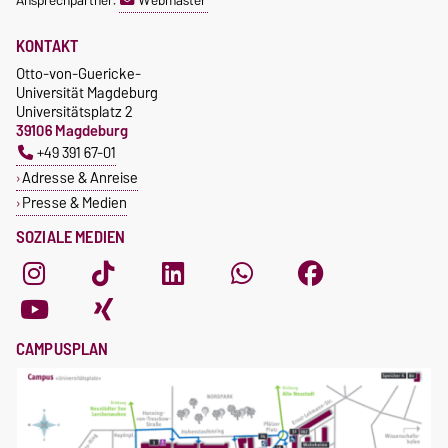
Ansprechpartner:
Webmaster
Universitätsplatz 2
39106 Magdeburg
KONTAKT
Besucheradresse
Otto-von-Guericke-
Walther-Rathenau-Straße 19,
Universität Magdeburg
39106 Magdeburg
Universitätsplatz 2
InterKultitreff IKT
39106 Magdeburg
+49 391 67-01
ikus@ovgu.de
Adresse & Anreise
Presse & Medien
SOZIALE MEDIEN
CAMPUSPLAN