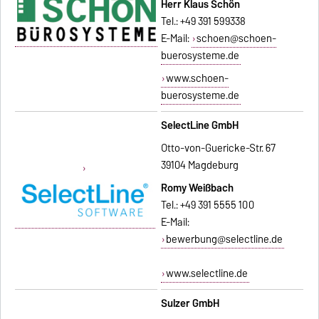
Herr Klaus Schön
Tel.: +49 391 599338
E-Mail:
schoen@schoen-
buerosysteme.de
www.schoen-
buerosysteme.de
SelectLine GmbH
Otto-von-Guericke-Str. 67
39104 Magdeburg
Romy Weißbach
Tel.: +49 391 5555 100
E-Mail:
bewerbung@selectline.de
www.selectline.de
Sulzer GmbH