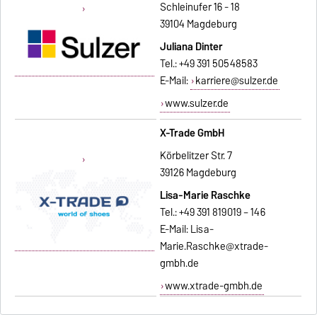
Schleinufer 16 - 18
39104 Magdeburg
Juliana Dinter
Tel.: +49 391 50548583
E-Mail:
karriere@sulzer.de
www.sulzer.de
X-Trade GmbH
Körbelitzer Str. 7
39126 Magdeburg
Lisa-Marie Raschke
Tel.: +49 391 819019 – 146
E-Mail:
Lisa-
Marie.Raschke@xtrade-
gmbh.de
www.xtrade-gmbh.de