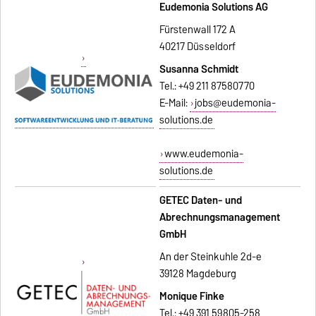
Eudemonia Solutions AG
Fürstenwall 172 A
40217 Düsseldorf
Susanna Schmidt
Tel.: +49 211 87580770
E-Mail:
jobs@eudemonia-
solutions.de
www.eudemonia-
solutions.de
GETEC Daten- und
Abrechnungsmanagement
GmbH
An der Steinkuhle 2d-e
39128 Magdeburg
Monique Finke
Tel.: +49 391 59805-258