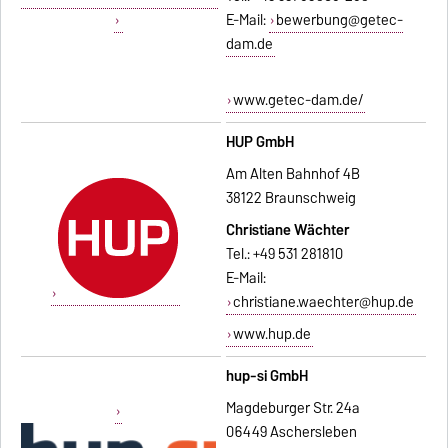
E-Mail:
bewerbung@getec-
dam.de
www.getec-dam.de/
HUP GmbH
Am Alten Bahnhof 4B
38122 Braunschweig
Christiane Wächter
Tel.: +49 531 281810
E-Mail:
christiane.waechter@hup.de
www.hup.de
hup-si GmbH
Magdeburger Str. 24a
06449 Aschersleben