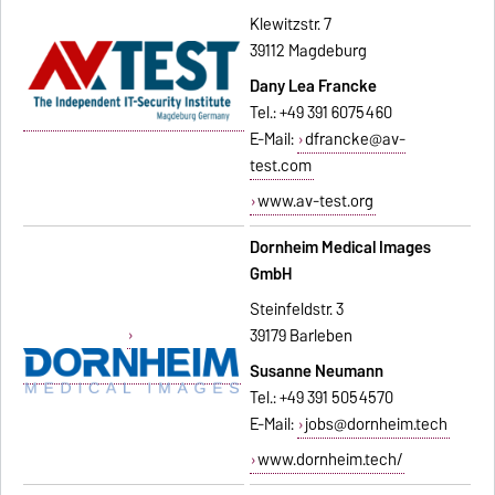
Klewitzstr. 7
39112 Magdeburg
Dany Lea Francke
Tel.: +49 391 6075460
E-Mail:
dfrancke@av-
test.com
www.av-test.org
Dornheim Medical Images
GmbH
Steinfeldstr. 3
39179 Barleben
Susanne Neumann
Tel.: +49 391 5054570
E-Mail:
jobs@dornheim.tech
www.dornheim.tech/