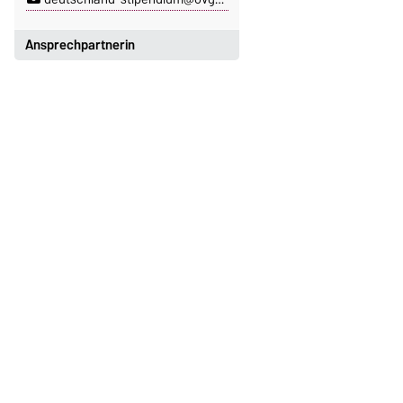
Ansprechpartnerin
Katrin Burgmann
Gebäude 18, Raum 133
+49 391 67-58835
katrin.burgmann@ovgu.de