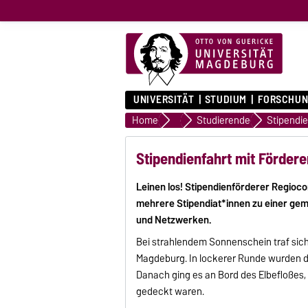
UNIVERSITÄT
STUDIUM
FORSCHUN
Home
Relationship Management
Studierende
Stipendi
Stipendienfahrt mit Förder
Leinen los! Stipendienförderer Regioc
mehrere Stipendiat*innen zu einer gemü
und Netzwerken.
Bei strahlendem Sonnenschein traf sic
Magdeburg. In lockerer Runde wurden d
Danach ging es an Bord des Elbefloßes,
gedeckt waren.