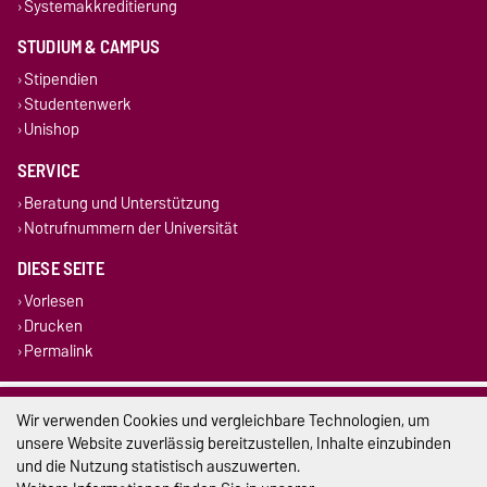
Systemakkreditierung
STUDIUM & CAMPUS
Stipendien
Studentenwerk
Unishop
SERVICE
Beratung und Unterstützung
Notrufnummern der Universität
DIESE SEITE
Vorlesen
Drucken
Permalink
Impressum
Wir verwenden Cookies und vergleichbare Technologien, um
unsere Website zuverlässig bereitzustellen, Inhalte einzubinden
Datenschutz
und die Nutzung statistisch auszuwerten.