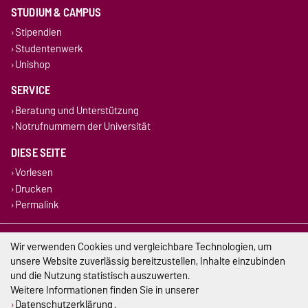
STUDIUM & CAMPUS
Stipendien
Studentenwerk
Unishop
SERVICE
Beratung und Unterstützung
Notrufnummern der Universität
DIESE SEITE
Vorlesen
Drucken
Permalink
Impressum
Wir verwenden Cookies und vergleichbare Technologien, um
unsere Website zuverlässig bereitzustellen, Inhalte einzubinden
Datenschutz
und die Nutzung statistisch auszuwerten.
Weitere Informationen finden Sie in unserer
Barrierefreiheit
Datenschutzerklärung
.