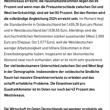
Westniveaus erreicht, die Haushaltseinkommen liegen bei 85
Prozent und wenn man die Preisunterschiede zwischen Ost und
West berücksichtigt, sind wir bei 90 Prozent. Bei den Renten wird
die vollständige Angleichung 2024 erreicht sein.
Im Moment liegt
die Standardrente in Ostdeutschland bei 1.495,35 Euro pro Monat
und in Westdeutschland bei 1.538,55 Euro. Allerdings sind die
durchschnittlichen Nettorenten stärker auseinander (West 2.989
Euro pro Ehepaar, Ost 2.577 Euro), weil die Westdeutschen
weniger Arbeitslosigkeit und höhere Einkommen in ihrer
Erwerbsbiographie haben. Insgesamt ist der ökonomische
Abstand zwar noch vorhanden, aber er ist nicht sehr gravierend.
Der viel bedeutsamere Unterschied zwischen Ost und West liegt
in der Demographie. Insbesondere der ostdeutsche ländliche
Raum hat massive Einwohnerverluste zu erleiden und das
schafft erhebliche Probleme. Die Einwohnerzahl pro
Quadratkilometer ist im Osten nur noch bei 43 Prozent des
Westniveaus.
Die Wirtschaft im Osten Deutschlands sei weniger produktiv als