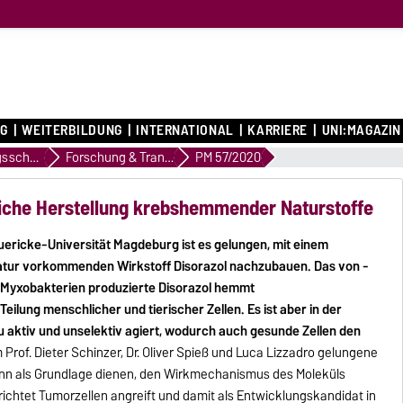
G
WEITERBILDUNG
INTERNATIONAL
KARRIERE
UNI:MAGAZIN
Profilierungsschwerpunkte
Forschung & Transfer
PM 57/2020
liche Herstellung krebshemmender Naturstoffe
ericke-Universität Magdeburg ist es gelungen, mit einem
Natur vorkommenden Wirkstoff Disorazol nachzubauen. Das von -
Myxobakterien produzierte Disorazol hemmt
ilung menschlicher und tierischer Zellen. Es ist aber in der
zu aktiv und unselektiv agiert, wodurch auch gesunde Zellen den
rof. Dieter Schinzer, Dr. Oliver Spieß und Luca Lizzadro gelungene
kann als Grundlage dienen, den Wirkmechanismus des Moleküls
erichtet Tumorzellen angreift und damit als Entwicklungskandidat in