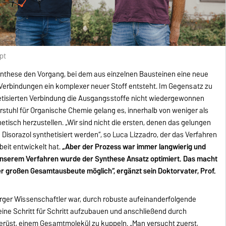
pt
ynthese den Vorgang, bei dem aus einzelnen Bausteinen eine neue
Verbindungen ein komplexer neuer Stoff entsteht. Im Gegensatz zu
etisierten Verbindung die Ausgangsstoffe nicht wiedergewonnen
tuhl für Organische Chemie gelang es, innerhalb von weniger als
tisch herzustellen. „Wir sind nicht die ersten, denen das gelungen
 Disorazol synthetisiert werden“, so Luca Lizzadro, der das Verfahren
eit entwickelt hat.
„Aber der Prozess war immer langwierig und
unserem Verfahren wurde der Synthese Ansatz optimiert. Das macht
ner großen Gesamtausbeute möglich“, ergänzt sein Doktorvater, Prof.
ger Wissenschaftler war, durch robuste aufeinanderfolgende
ine Schritt für Schritt aufzubauen und anschließend durch
erüst, einem Gesamtmolekül zu kuppeln. „Man versucht zuerst,