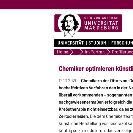
UNIVERSITÄT
STUDIUM
FORSCHUN
Home
Universität
Im Portrait
Chemiker optimieren künst
12.10.2020 -
Chemikern der Otto-von-Gu
hocheffektiven Verfahren den in der 
überall vorkommenden – sogenannten 
nachgewiesenermaßen erfolgreich die Te
Krebstherapie nicht einsetzbar, da es 
Zelltod erleiden.
Die dem Chemikerteam P
künstliche Herstellung von Disorazol 
künftig so zu modulieren, dass er zielg