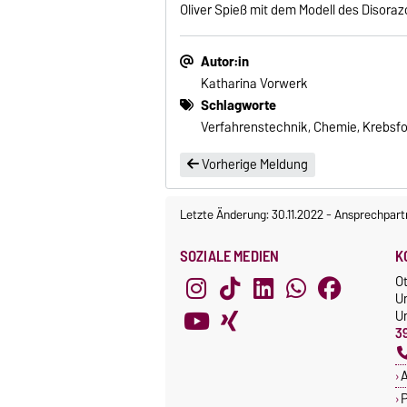
Oliver Spieß mit dem Modell des Disoraz
Autor:in
Katharina Vorwerk
Schlagworte
Verfahrenstechnik, Chemie, Krebsf
Vorherige Meldung
Letzte Änderung: 30.11.2022
-
Ansprechpart
SOZIALE MEDIEN
K
O
U
Un
3
A
P