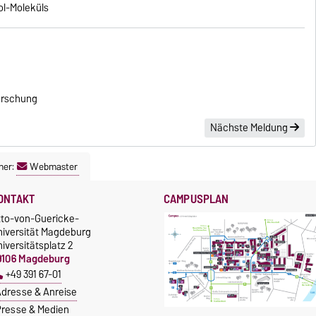
ol-Moleküls
orschung
Nächste Meldung
ner:
Webmaster
ONTAKT
CAMPUSPLAN
tto-von-Guericke-
niversität Magdeburg
iversitätsplatz 2
9106 Magdeburg
+49 391 67-01
dresse & Anreise
resse & Medien