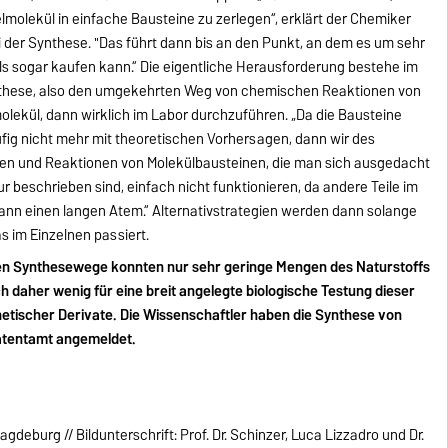
lmolekül in einfache Bausteine zu zerlegen“, erklärt der Chemiker
i der Synthese. "Das führt dann bis an den Punkt, an dem es um sehr
s sogar kaufen kann.“ Die eigentliche Herausforderung bestehe im
 Synthese, also den umgekehrten Weg von chemischen Reaktionen von
olekül, dann wirklich im Labor durchzuführen. „Da die Bausteine
fig nicht mehr mit theoretischen Vorhersagen, dann wir des
en und Reaktionen von Molekülbausteinen, die man sich ausgedacht
tur beschrieben sind, einfach nicht funktionieren, da andere Teile im
ann einen langen Atem.“ Alternativstrategien werden dann solange
s im Einzelnen passiert.
eren Synthesewege konnten nur sehr geringe Mengen des Naturstoffs
h daher wenig für eine breit angelegte biologische Testung dieser
etischer Derivate. Die Wissenschaftler haben die Synthese von
Patentamt angemeldet.
gdeburg // Bildunterschrift: Prof. Dr. Schinzer, Luca Lizzadro und Dr.