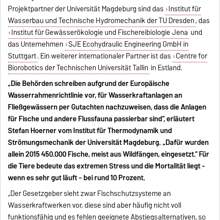
Projektpartner der Universität Magdeburg sind das
Institut für
Wasserbau und Technische Hydromechanik der TU Dresden
, das
Institut für Gewässerökologie und Fischereibiologie Jena
und
das Unternehmen
SJE Ecohydraulic Engineering GmbH in
Stuttgart
. Ein weiterer internationaler Partner ist das
Centre for
Biorobotics der Technischen Universität Tallin
in Estland.
„Die Behörden schreiben aufgrund der Europäische
Wasserrahmenrichtlinie vor, für Wasserkraftanlagen an
Fließgewässern per Gutachten nachzuweisen, dass die Anlagen
für Fische und andere Flussfauna passierbar sind“, erläutert
Stefan Hoerner vom Institut für Thermodynamik und
Strömungsmechanik der Universität Magdeburg. „Dafür wurden
allein 2015 450.000 Fische, meist aus Wildfängen, eingesetzt.“ Für
die Tiere bedeute das extremen Stress und die Mortalität liegt -
wenn es sehr gut läuft - bei rund 10 Prozent.
„Der Gesetzgeber sieht zwar Fischschutzsysteme an
Wasserkraftwerken vor, diese sind aber häufig nicht voll
funktionsfähig und es fehlen geeignete Abstiegsalternativen, so