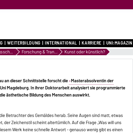
G
WEITERBILDUNG
INTERNATIONAL
KARRIERE
UNI:MAGAZIN
Profilierungsschwerpunkte
Forschung & Transfer
Kunst oder künstlich?
u an dieser Schnittstelle forscht die
Masterabsolventin der
r Uni Magdeburg. In ihrer Doktorarbeit analysiert sie programmierte
f die ästhetische Bildung des Menschen auswirkt.
 die Betrachter des Gemäldes herab. Seine Augen sind matt, etwas
 der Zeichenstil scheint altertümlich. Auf die Frage „Was will uns
 diesem Werk keine schnelle Antwort - genauso wenig gibt es einen