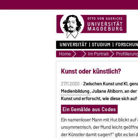
UNIVERSITÄT
STUDIUM
FORSCHUN
Home
Universität
Im Portrait
Kunst oder künstlich?
27.11.2020 -
Zwischen Kunst und KI, gena
Medienbildung
, Juliane Ahlborn, an de
Kunst und erforscht, wie diese sich au
Ein Gemälde aus Codes
Ein namenloser Mann mit Hut blickt auf
unsymmetrisch, der Mund leicht geöffnet,
der Künstler damit sagen?“ gibt es bei