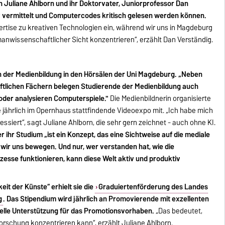
 Juliane Ahlborn und ihr Doktorvater, Juniorprofessor Dan
 vermittelt und Computercodes kritisch gelesen werden können.
xpertise zu kreativen Technologien ein, während wir uns in Magdeburg
manwissenschaftlicher Sicht konzentrieren“, erzählt Dan Verständig.
in der Medienbildung in den Hörsälen der Uni Magdeburg. „Neben
lichen Fächern belegen Studierende der Medienbildung auch
oder analysieren Computerspiele."
Die Medienbildnerin organisierte
 jährlich im Opernhaus stattfindende Videoexpo mit. „Ich habe mich
ssiert“, sagt Juliane Ahlborn, die sehr gern zeichnet - auch ohne KI.
r ihr Studium „ist ein Konzept, das eine Sichtweise auf die mediale
r wir uns bewegen. Und nur, wer verstanden hat, wie die
esse funktionieren, kann diese Welt aktiv und produktiv
eit der Künste“ erhielt sie die
Graduiertenförderung des Landes
g
. Das Stipendium wird jährlich an Promovierende mit exzellenten
ielle Unterstützung für das Promotionsvorhaben.
„Das bedeutet,
orschung konzentrieren kann“, erzählt Juliane Ahlborn.