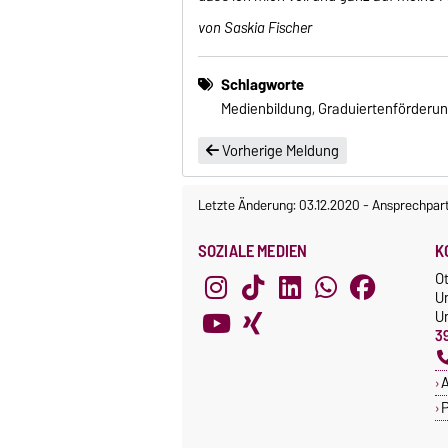
von Saskia Fischer
Schlagworte
Medienbildung, Graduiertenförderung,
Vorherige Meldung
Letzte Änderung: 03.12.2020
-
Ansprechpar
SOZIALE MEDIEN
K
O
U
Un
3
A
P