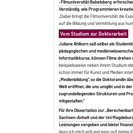
Filmuniversität Babelsberg
erforschen
Verständig, wie Programmieren kreativ
„Dabei bringt die Filmuniversität die E
auf die Bildung und Vermittlung aus hu
Vom Studium zur Doktorarbeit
Juliane Ahlborn saß selbst als Student
pädagogischen und medienwissenschaft
Informatikkurse, können Filme drehen 
beispielsweise neben ihrem Studium die
schon immer für Kunst und Medien intere
„Medienbildung“, so die Doktorandin übe
Welt eröffnet, die uns umgibt und in de
zugrundeliegenden Strukturen und Proz
mitgestalten.“
Für ihre Dissertation zur „Berechenbark
Sachsen-Anhalt und der Uni Magdebur
Leistungen vergeben und bietet finanz
dass ich mich voll und ganz auf meine F