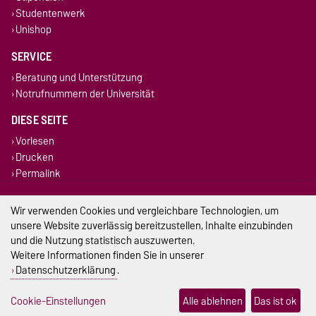
Studentenwerk
Unishop
SERVICE
Beratung und Unterstützung
Notrufnummern der Universität
DIESE SEITE
Vorlesen
Drucken
Permalink
Impressum
Wir verwenden Cookies und vergleichbare Technologien, um
unsere Website zuverlässig bereitzustellen, Inhalte einzubinden
Datenschutz
und die Nutzung statistisch auszuwerten.
Weitere Informationen finden Sie in unserer
Barrierefreiheit
Datenschutzerklärung
.
Cookie-Einstellungen
Cookie-Einstellungen
Alle ablehnen
Das ist ok