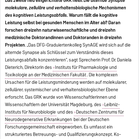
Das zweite neu eingerichtete GRK heißt
Die alternde Synapse
molekulare, zelluläre und verhaltensbiologische Mechanismen
des kognitiven Leistungsabfalls
. Warum fällt die kognitive
Leistung selbst bei gesunden Menschen im Alter ab? Daran
forschen dreizehn naturwissenschaftliche und dreizehn
medizinische Doktorandinnen und Doktoranden in dreizehn
Projekten
. „Das DFG-Graduiertenkolleg SynAGE wird sich auf die
alternde Synapse als Schlüssel zum Verständnis dieses
Leistungsabfalls konzentrieren“, sagt Sprecherin Prof. Dr. Daniela
Dieterich, Direktorin des
Instituts für Pharmakologie und
Toxikologie an der Medizinischen Fakultät
. Die komplexen
Ursachen für die Leistungsminderung werden auf molekularer,
zellulärer, systemischer und verhaltensbiologischer Ebene
erforscht. Das GRK wurde von Wissenschaftlerinnen und
Wissenschaftlern der Universität Magdeburg, des
Leibniz-
Instituts für Neurobiologie
und des
Deutschen Zentrums für
Neurodegenerative Erkrankungen
bei der Deutschen
Forschungsgemeinschaft eingeworben. Es umfasst ein
strukturiertes Betreuungs- und Qualifizierungskonzept. Ko-