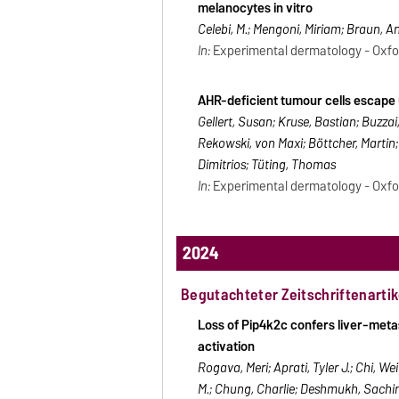
melanocytes in vitro
Celebi, M.; Mengoni, Miriam; Braun, 
In:
Experimental dermatology - Oxford 
AHR-deficient tumour cells escape
Gellert, Susan; Kruse, Bastian; Buzzai
Rekowski, von Maxi; Böttcher, Martin
Dimitrios; Tüting, Thomas
In:
Experimental dermatology - Oxford 
2024
Begutachteter Zeitschriftenartik
Loss of Pip4k2c confers liver-met
activation
Rogava, Meri; Aprati, Tyler J.; Chi, W
M.; Chung, Charlie; Deshmukh, Sachin