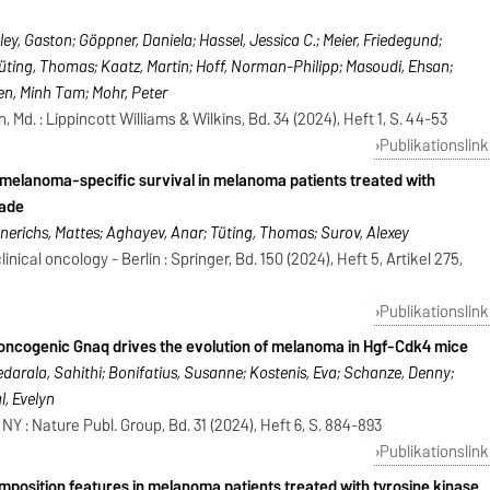
ley, Gaston; Göppner, Daniela; Hassel, Jessica C.; Meier, Friedegund;
Tüting, Thomas; Kaatz, Martin; Hoff, Norman-Philipp; Masoudi, Ehsan;
n, Minh Tam; Mohr, Peter
d. : Lippincott Williams & Wilkins, Bd. 34 (2024), Heft 1, S. 44-53
Publikationslink
melanoma-specific survival in melanoma patients treated with
kade
nerichs, Mattes; Aghayev, Anar; Tüting, Thomas; Surov, Alexey
ical oncology - Berlin : Springer, Bd. 150 (2024), Heft 5, Artikel 275,
Publikationslink
y oncogenic Gnaq drives the evolution of melanoma in Hgf-Cdk4 mice
darala, Sahithi; Bonifatius, Susanne; Kostenis, Eva; Schanze, Denny;
l, Evelyn
Y : Nature Publ. Group, Bd. 31 (2024), Heft 6, S. 884-893
Publikationslink
position features in melanoma patients treated with tyrosine kinase