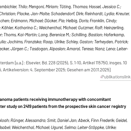
bichler, Thilo; Mengoni, Miriam; Tüting, Thomas; Hassel, Jessica C.;
hristian; Placke, Jan-Malte; Schadendorf, Dirk; Reinhardt, Lydia; Kreuter,
ochen; Erdmann, Michael; Dücker, Pia; Helbig, Doris; Franklin, Cindy;
 Kähler, Katharina C.; Weichenthal, Michael; Gutzmer, Ralf; Heinzerling,
r; Thoms, Kai-Martin; Lang, Berenice M.; Schilling, Bastian; Haferkamp,
lia; Jochims, Franziska; Raap, Ulrike; Schley, Gaston; Terheyden, Patrick;
ecker, Jürgen C.; Tasdogan, Alpaslan; Amaral, Teresa; Nanz, Lena; Leiter-
dam [u.a.] : Elsevier, Bd. 228 (2025), S. 1-10, Artikel 115750, insges. 10
25, Artikelversion: 4. September 2025; Gesehen am 20.11.2025]
Publikationslink
lanoma patients receiving immunotherapy with concomitant
ter study on 2419 patients from the prospective skin cancer registry
Noah; Rünger, Alessandra; Smit, Daniel Jan; Abeck, Finn Frederik; Geidel,
Isabel; Weichenthal, Michael; Ugurel, Selma; Leiter-Stöppke, Ulrike;