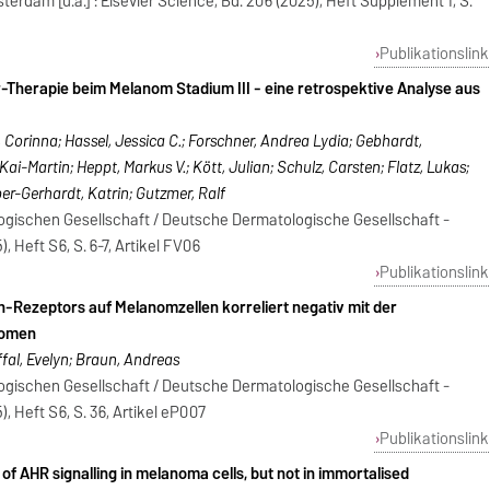
rdam [u.a.] : Elsevier Science, Bd. 206 (2025), Heft Supplement 1, S.
Publikationslink
-Therapie beim Melanom Stadium III - eine retrospektive Analyse aus
 Corinna; Hassel, Jessica C.; Forschner, Andrea Lydia; Gebhardt,
ai-Martin; Heppt, Markus V.; Kött, Julian; Schulz, Carsten; Flatz, Lukas;
er-Gerhardt, Katrin; Gutzmer, Ralf
gischen Gesellschaft / Deutsche Dermatologische Gesellschaft -
), Heft S6, S. 6-7, Artikel FV06
Publikationslink
-Rezeptors auf Melanomzellen korreliert negativ mit der
nomen
fal, Evelyn; Braun, Andreas
gischen Gesellschaft / Deutsche Dermatologische Gesellschaft -
), Heft S6, S. 36, Artikel eP007
Publikationslink
of AHR signalling in melanoma cells, but not in immortalised