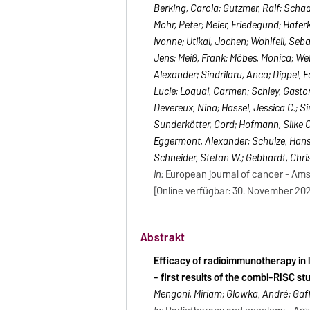
Berking, Carola; Gutzmer, Ralf; Schad
Mohr, Peter; Meier, Friedegund; Hafer
Ivonne; Utikal, Jochen; Wohlfeil, Seba
Jens; Meiß, Frank; Möbes, Monica; Welze
Alexander; Sindrilaru, Anca; Dippel, 
Lucie; Loquai, Carmen; Schley, Gaston
Devereux, Nina; Hassel, Jessica C.; Si
Sunderkötter, Cord; Hofmann, Silke Car
Eggermont, Alexander; Schulze, Hans-
Schneider, Stefan W.; Gebhardt, Chri
In:
European journal of cancer - Amsterd
[Online verfügbar: 30. November 20
Abstrakt
Efficacy of radioimmunotherapy in
- first results of the combi-RISC st
Mengoni, Miriam; Glowka, André; Gaff