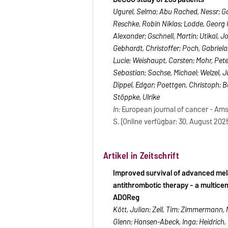
Ugurel, Selma; Abu Rached, Nessr; Gam
Reschke, Robin Niklas; Lodde, Georg C
Alexander; Gschnell, Martin; Utikal, J
Gebhardt, Christoffer; Poch, Gabriela;
Lucie; Weishaupt, Carsten; Mohr, Pete
Sebastian; Sachse, Michael; Welzel, Ju
Dippel, Edgar; Poettgen, Christoph; B
Stöppke, Ulrike
In:
European journal of cancer - Amster
S. [Online verfügbar: 30. August 20
Artikel in Zeitschrift
Improved survival of advanced me
antithrombotic therapy - a multicen
ADOReg
Kött, Julian; Zell, Tim; Zimmermann, 
Glenn; Hansen-Abeck, Inga; Heidrich, 