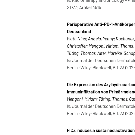
In:
Radiotherapy and oncology - Amste
S1733, Artikel 4515
Perioperative Anti-PD-1-Antikörper
Deutschland
Flatt, Nina; Angela, Yenny; Kochanek,
Christoffer; Mengoni, Miriam; Thoms, K
Tüting, Thomas; Alter, Mareike; Schap
In:
Journal der Deutschen Dermatolo
Berlin : Wiley-Blackwell, Bd. 23 (2025
Die Expression des Arylhydrocarbon
Immuninfiltration von Primärmela
Mengoni, Miriam; Tüting, Thomas; Gaf
In:
Journal der Deutschen Dermatolo
Berlin : Wiley-Blackwell, Bd. 23 (2025
FICZ induces a sustained activation 