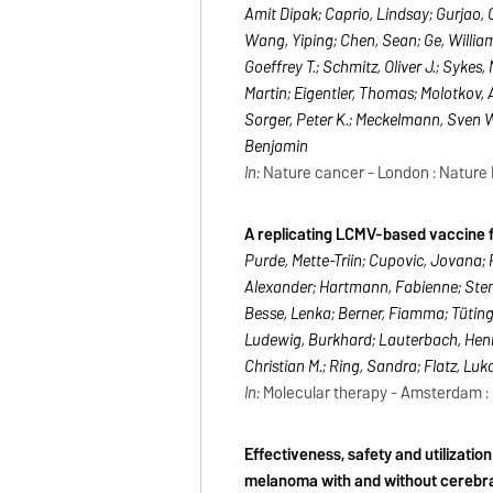
Amit Dipak; Caprio, Lindsay; Gurjao, 
Wang, Yiping; Chen, Sean; Ge, William;
Goeffrey T.; Schmitz, Oliver J.; Syke
Martin; Eigentler, Thomas; Molotkov, 
Sorger, Peter K.; Meckelmann, Sven We
Benjamin
In:
Nature cancer - London : Nature R
A replicating LCMV-based vaccine f
Purde, Mette-Triin; Cupovic, Jovana
Alexander; Hartmann, Fabienne; Steme
Besse, Lenka; Berner, Fiamma; Tüting
Ludewig, Burkhard; Lauterbach, Hennin
Christian M.; Ring, Sandra; Flatz, Luk
In:
Molecular therapy - Amsterdam : El
Effectiveness, safety and utilizati
melanoma with and without cerebral