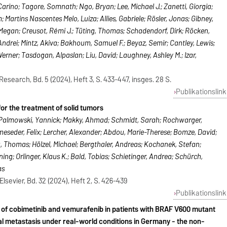
Carino; Tagore, Somnath; Ngo, Bryan; Lee, Michael J.; Zanetti, Giorgia;
 Martins Nascentes Melo, Luiza; Allies, Gabriele; Rösler, Jonas; Gibney,
s, Megan; Creusot, Rémi J.; Tüting, Thomas; Schadendorf, Dirk; Röcken,
Andrei; Mintz, Akiva; Bakhoum, Samuel F.; Beyaz, Semir; Cantley, Lewis;
rner; Tasdogan, Alpaslan; Liu, David; Laughney, Ashley M.; Izar,
esearch, Bd. 5 (2024), Heft 3, S. 433-447, insges. 28 S.
Publikationslink
or the treatment of solid tumors
; Palmowski, Yannick; Makky, Ahmad; Schmidt, Sarah; Rochwarger,
seder, Felix; Lercher, Alexander; Abdou, Marie-Therese; Bomze, David;
, Thomas; Hölzel, Michael; Bergthaler, Andreas; Kochanek, Stefan;
g; Orlinger, Klaus K.; Bald, Tobias; Schietinger, Andrea; Schürch,
as
sevier, Bd. 32 (2024), Heft 2, S. 426-439
Publikationslink
on of cobimetinib and vemurafenib in patients with BRAF V600 mutant
 metastasis under real-world conditions in Germany - the non-