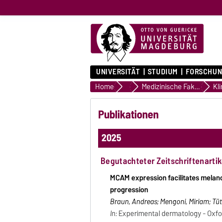
UNIVERSITÄT
STUDIUM
FORSCHUN
Home
Professoren und Professorinn
Medizinische Fakultät
Kl
Publikationen
2025
Begutachteter Zeitschriftenartik
MCAM expression facilitates melan
progression
Braun, Andreas; Mengoni, Miriam; Tüt
In:
Experimental dermatology - Oxford 