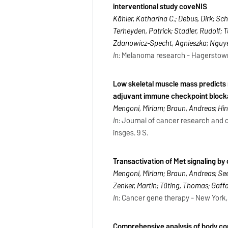
interventional study coveNIS
Kähler, Katharina C.; Debus, Dirk; Sch
Terheyden, Patrick; Stadler, Rudolf; 
Zdanowicz-Specht, Agnieszka; Nguye
In:
Melanoma research - Hagerstown, M
Low skeletal muscle mass predicts 
adjuvant immune checkpoint bloc
Mengoni, Miriam; Braun, Andreas; Hin
In:
Journal of cancer research and clin
insges. 9 S.
Transactivation of Met signaling b
Mengoni, Miriam; Braun, Andreas; See
Zenker, Martin; Tüting, Thomas; Gaffa
In:
Cancer gene therapy - New York, N
Comprehensive analysis of body com