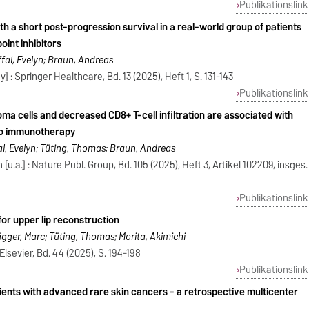
Publikationslink
h a short post-progression survival in a real-world group of patients
int inhibitors
fal, Evelyn; Braun, Andreas
 : Springer Healthcare, Bd. 13 (2025), Heft 1, S. 131-143
Publikationslink
a cells and decreased CD8+ T-cell infiltration are associated with
to immunotherapy
fal, Evelyn; Tüting, Thomas; Braun, Andreas
u.a.] : Nature Publ. Group, Bd. 105 (2025), Heft 3, Artikel 102209, insges.
Publikationslink
or upper lip reconstruction
ügger, Marc; Tüting, Thomas; Morita, Akimichi
lsevier, Bd. 44 (2025), S. 194-198
Publikationslink
ients with advanced rare skin cancers - a retrospective multicenter