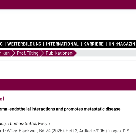
G
WEITERBILDUNG
INTERNATIONAL
KARRIERE
UNI:MAGAZIN
en
iniken
Prof. Tüting
Publikationen
el
oma-endothelial interactions and promotes metastatic disease
ing, Thomas; Gaffal, Evelyn
: Wiley-Blackwell, Bd. 34 (2025), Heft 2, Artikel e70059, insges. 11 S.