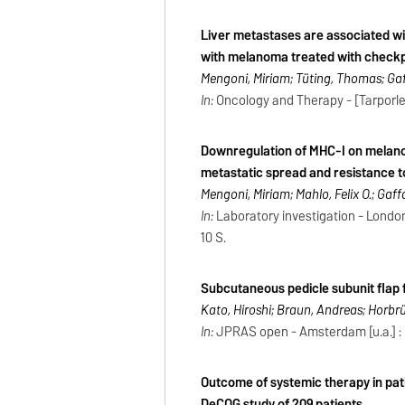
Liver metastases are associated wit
with melanoma treated with checkpo
Mengoni, Miriam; Tüting, Thomas; Gaf
In:
Oncology and Therapy - [Tarporley]
Downregulation of MHC-I on melanom
metastatic spread and resistance 
Mengoni, Miriam; Mahlo, Felix O.; Gaf
In:
Laboratory investigation - London [
10 S.
Subcutaneous pedicle subunit flap f
Kato, Hiroshi; Braun, Andreas; Horbr
In:
JPRAS open - Amsterdam [u.a.] : E
Outcome of systemic therapy in pat
DeCOG study of 209 patients