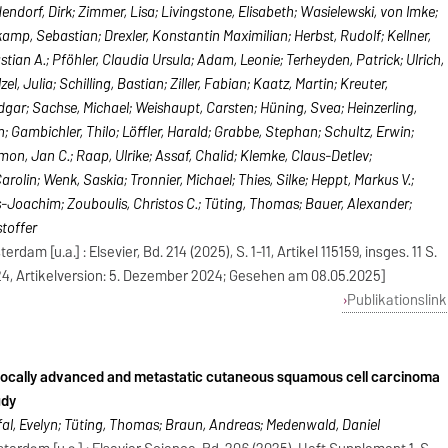
endorf, Dirk; Zimmer, Lisa; Livingstone, Elisabeth; Wasielewski, von Imke;
kamp, Sebastian; Drexler, Konstantin Maximilian; Herbst, Rudolf; Kellner,
stian A.; Pföhler, Claudia Ursula; Adam, Leonie; Terheyden, Patrick; Ulrich,
l, Julia; Schilling, Bastian; Ziller, Fabian; Kaatz, Martin; Kreuter,
Edgar; Sachse, Michael; Weishaupt, Carsten; Hüning, Svea; Heinzerling,
; Gambichler, Thilo; Löffler, Harald; Grabbe, Stephan; Schultz, Erwin;
mon, Jan C.; Raap, Ulrike; Assaf, Chalid; Klemke, Claus-Detlev;
olin; Wenk, Saskia; Tronnier, Michael; Thies, Silke; Heppt, Markus V.;
Joachim; Zouboulis, Christos C.; Tüting, Thomas; Bauer, Alexander;
stoffer
am [u.a.] : Elsevier, Bd. 214 (2025), S. 1-11, Artikel 115159, insges. 11 S.
24, Artikelversion: 5. Dezember 2024; Gesehen am 08.05.2025]
Publikationslink
 locally advanced and metastatic cutaneous squamous cell carcinoma
udy
al, Evelyn; Tüting, Thomas; Braun, Andreas; Medenwald, Daniel