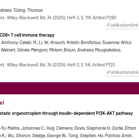
Andreas; Tüting, Thomas
: Wiley-Blackwell, Bd. 34 (2025), Heft 3, S. 118, Artikel P260
Publikationslink
 CD8+ T cell immune therapy
, Anthony; Celebi, M.; Li, W.; Knauth, Kristin; Bonifatius, Susanne; Wricz
; Weinert, Sönke; Mengoni, Miriam; Braun, Andreas; Mougiakakos,
: Wiley-Blackwell, Bd. 34 (2025), Heft 3, S. 56, Artikel P120
Publikationslink
el
astatic organotropism through insulin-dependent PI3K-AKT pathway
ei-Yu; Melms, Johannes C.; Hug, Clemens; Davis, Stephanie H.; Earlie, Ethan
 K.; Wu, Sharon; Sledge, George W.; Tang, Stephen; Ho, Patricia; Amin,