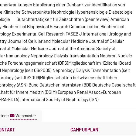
unerkrankungen Etablierung einer Genbank zur Identifikation von
ie Klinische Schwerpunkte Nephrologie Hypertensiologie Diabetologie
ogie Gutachtertätigkeit für Zeitschriften (peer review) American
ogy Biochemical Biophysical Research Communication Biochemical
ology Experimental Cell Research FASEB J International Urology and
try Journal of Cellular and Molecular Medicine Journal of Cellular
al of Molecular Medicine Journal of the American Society of
ular Immunology Nephrology Dialysis Transplantation Nephron Nucleic
che Forschungsgemeinschaft (DFG)Mitgliedschaft im "Editorial Board
l Nephrology (seit 06/2005) Nephrology Dialysis Transplantation (seit
hrology (seit 10/2009)Mitgliedschaften bei wissenschaftlichen
phrology (ASN) Bund Deutscher Internisten (BDI) Deutsche Gesellschaft
chaft für Innere Medizin (DGIM) European Renal Assoc.-European
(ERA-EDTA) International Society of Nephrology (ISN)
tner:
Webmaster
ONTAKT
CAMPUSPLAN