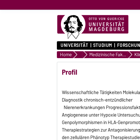
UNIVERSITÄT
STUDIUM
FORSCHUN
Home
Professoren und Professorinn
Medizinische Fakultät
Kl
Profil
Wissenschaftliche Tätigkeiten Molekul
Diagnostik chronisch-entzündlicher
Nierenerkrankungen Progressionsfakto
Angiogenese unter Hypoxie Untersuchu
Genpolymorphismen in HLA-Genpromotor
Therapiestrategien zur Antagonisierung
den zellulären Phänotyp Therapiestudi