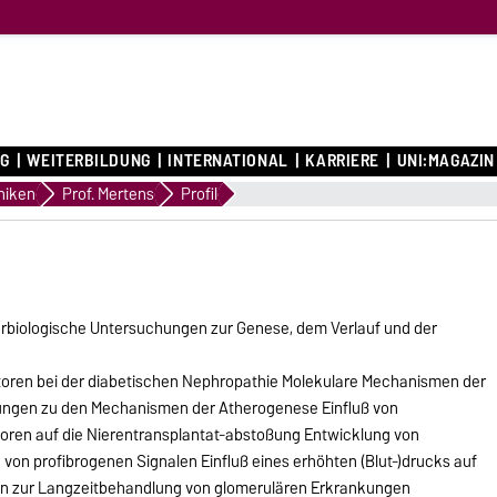
G
WEITERBILDUNG
INTERNATIONAL
KARRIERE
UNI:MAGAZIN
en
iniken
Prof. Mertens
Profil
arbiologische Untersuchungen zur Genese, dem Verlauf und der
ren bei der diabetischen Nephropathie Molekulare Mechanismen der
ngen zu den Mechanismen der Atherogenese Einfluß von
en auf die Nierentransplantat-abstoßung Entwicklung von
 von profibrogenen Signalen Einfluß eines erhöhten (Blut-)drucks auf
en zur Langzeitbehandlung von glomerulären Erkrankungen