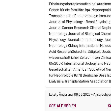
Erhaltungstherapiestudien bei Autoimm
Genen für die familiäre IgA-Nephropath
Transplantation Rheumatologie Immunol
Journal of Physiology - Renal Physiol
Journal Cancer Research Clinical Nephr
Nephrology Journal of Biological Chemis
Physiology Journal of Immunology Journ
Nephrology Kidney International Molec
Acid ResearchGutachtertätigkeit Deuts
wissenschaftlicher Zeitschriften Clinica
05/2007) International Urology and Nep
Gesellschaften American Society of Ne
für Nephrologie (GfN) Deutsche Gesells
Dialysis & Transplantation Association 
Letzte Änderung: 08.06.2023
-
Ansprechpar
SOZIALE MEDIEN
K