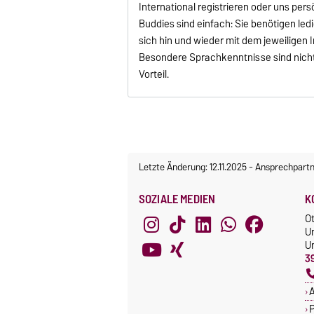
International registrieren oder uns pe
Buddies sind einfach: Sie benötigen led
sich hin und wieder mit dem jeweiligen In
Besondere Sprachkenntnisse sind nicht
Vorteil.
Letzte Änderung: 12.11.2025
-
Ansprechpartn
SOZIALE MEDIEN
K
O
U
Un
3
A
P