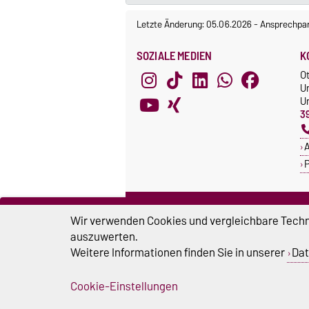
Letzte Änderung: 05.06.2026
-
Ansprechpar
SOZIALE MEDIEN
K
O
U
Un
3
A
P
ZERTIFIKATE
S
Wir verwenden Cookies und vergleichbare Techno
Familie in der Hochschule
S
auszuwerten.
Systemakkreditierung
Weitere Informationen finden Sie in unserer
Dat
U
Cookie-Einstellungen
Impressum
D