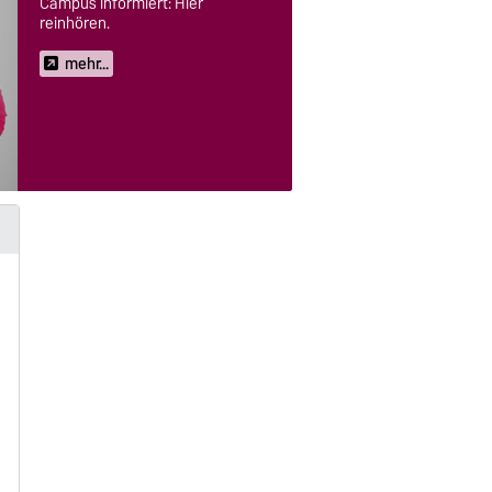
Campus informiert: Hier
reinhören.
mehr...