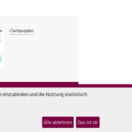
Campusplan
DIESE SEITE
e einzubinden und die Nutzung statistisch
Vorlesen
Drucken
Permalink
Alle ablehnen
Das ist ok
lungen
Sitemap