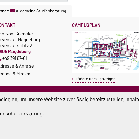
tner:
Allgemeine Studienberatung
ONTAKT
CAMPUSPLAN
tto-von-Guericke-
niversität Magdeburg
iversitätsplatz 2
9106 Magdeburg
+49 391 67-01
dresse & Anreise
resse & Medien
Größere Karte anzeigen
TUDIUM & CAMPUS
SERVICE
logien, um unsere Website zuverlässig bereitzustellen, Inhalt
tipendien
Beratung und Unterstützung
Studentenwerk
Notrufnummern der Universität
enschutzerklärung
.
nishop
atenschutz
Barrierefreiheit
Cookie-Einstel