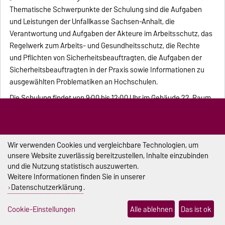
Thematische Schwerpunkte der Schulung sind die Aufgaben
und Leistungen der Unfallkasse Sachsen-Anhalt, die
Verantwortung und Aufgaben der Akteure im Arbeitsschutz, das
Regelwerk zum Arbeits- und Gesundheitsschutz, die Rechte
und Pflichten von Sicherheitsbeauftragten, die Aufgaben der
Sicherheitsbeauftragten in der Praxis sowie Informationen zu
ausgewählten Problematiken an Hochschulen.
Die Schulung findet von 9:00 bis 12:00 Uhr im Gebäude 22, Raum
A020, statt.
Kontakt:
Ulrich Stresow
, Tel.: 67-56082
Wir verwenden Cookies und vergleichbare Technologien, um
unsere Website zuverlässig bereitzustellen, Inhalte einzubinden
und die Nutzung statistisch auszuwerten.
Familienbüro lädt zum
Familienbrunch im Herbst
Weitere Informationen finden Sie in unserer
Datenschutzerklärung
.
Zum zweiten Mal in diesem Jahr ist die Mensa am Samstag vor
Cookie-Einstellungen
Alle ablehnen
Das ist ok
dem Semesterstart für die Campuseltern reserviert. Am 8.
Oktober 2016 lädt das
» Familienbüro
alle studierenden Eltern