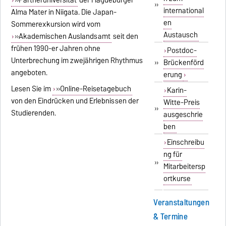
»Partneruniversität
der Magdeburger
»
international
Alma Mater in Niigata. Die Japan-
en
Sommerexkursion wird vom
Austausch
»Akademischen Auslandsamt
seit den
frühen 1990-er Jahren ohne
Postdoc-
Unterbrechung im zweijährigen Rhythmus
»
Brückenförd
angeboten.
erung
Lesen Sie im
»Online-Reisetagebuch
Karin-
von den Eindrücken und Erlebnissen der
Witte-Preis
»
Studierenden.
ausgeschrie
ben
Einschreibu
ng für
»
Mitarbeitersp
ortkurse
Veranstaltungen
& Termine