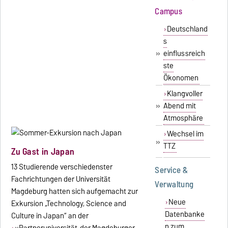
Campus
Deutschland
s
»
einflussreich
ste
Ökonomen
Klangvoller
»
Abend mit
Atmosphäre
Wechsel im
»
TTZ
Zu Gast in Japan
13 Studierende verschiedenster
Service &
Fachrichtungen der Universität
Verwaltung
Magdeburg hatten sich aufgemacht zur
Neue
Exkursion „Technology, Science and
Datenbanke
Culture in Japan“ an der
n zum