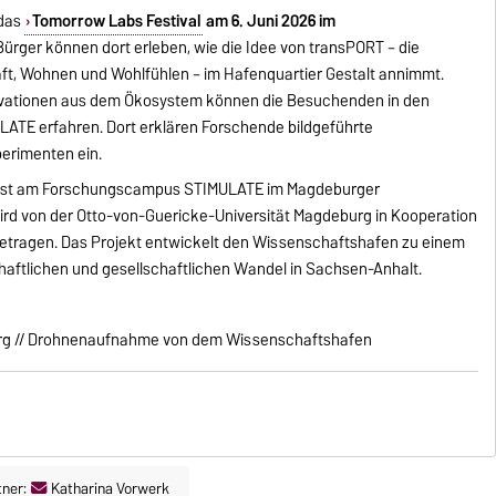
 das
Tomorrow Labs Festival
am 6. Juni 2026 im
Bürger können dort erleben, wie die Idee von transPORT – die
ft, Wohnen und Wohlfühlen – im Hafenquartier Gestalt annimmt.
ovationen aus dem Ökosystem können die Besuchenden in den
TE erfahren. Dort erklären Forschende bildgeführte
perimenten ein.
T ist am Forschungscampus STIMULATE im Magdeburger
rd von der Otto-von-Guericke-Universität Magdeburg in Kooperation
etragen. Das Projekt entwickelt den Wissenschaftshafen zu einem
haftlichen und gesellschaftlichen Wandel in Sachsen-Anhalt.
rg // Drohnenaufnahme von dem Wissenschaftshafen
tner:
Katharina Vorwerk