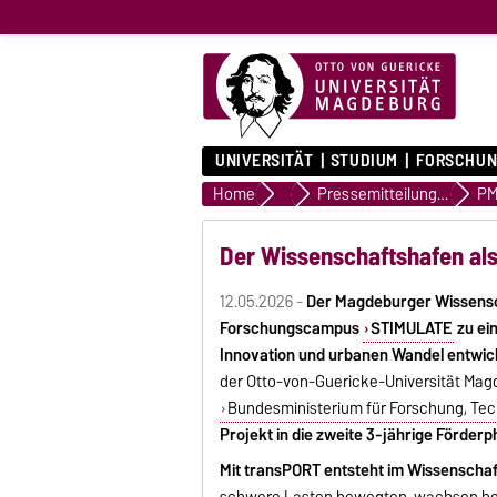
UNIVERSITÄT
STUDIUM
FORSCHUN
Home
Presse & Medien
Pressemitteilungen
PM
Der Wissenschaftshafen als
12.05.2026 -
Der Magdeburger Wissensch
Forschungscampus
STIMULATE
zu ei
Innovation und urbanen Wandel entwic
der Otto-von-Guericke-Universität Ma
Bundesministerium für Forschung, Te
Projekt in die zweite 3-jährige Förderph
Mit transPORT entsteht im Wissenschaf
schwere Lasten bewegten, wachsen heut