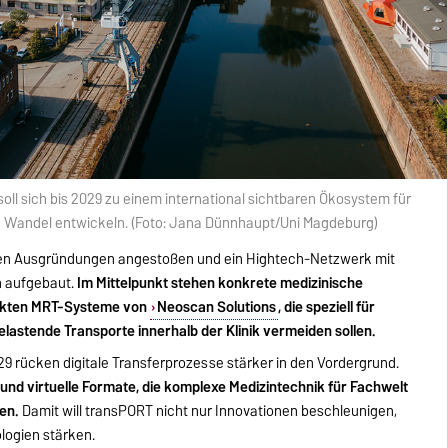
l sich bis 2029 zu einem international sichtbaren Ökosystem für
n Wandel entwickeln. (Foto: Jana Dünnhaupt/Uni Magdeburg)
rden Ausgründungen angestoßen und ein Hightech-Netzwerk mit
n aufgebaut.
Im Mittelpunkt stehen konkrete medizinische
pakten MRT-Systeme von
Neoscan Solutions
, die speziell für
astende Transporte innerhalb der Klinik vermeiden sollen.
29 rücken digitale Transferprozesse stärker in den Vordergrund.
und virtuelle Formate, die komplexe Medizintechnik für Fachwelt
hen.
Damit will transPORT nicht nur Innovationen beschleunigen,
logien stärken.