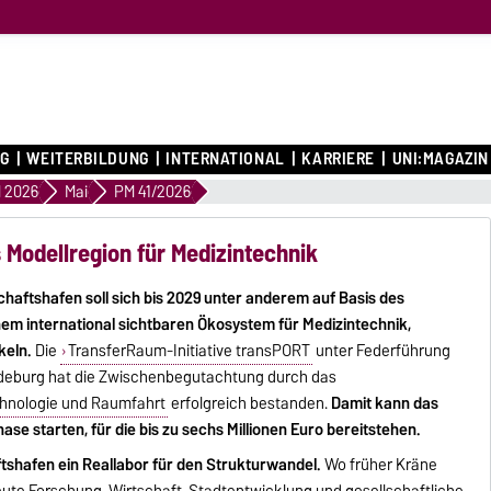
G
WEITERBILDUNG
INTERNATIONAL
KARRIERE
UNI:MAGAZIN
 2026
Mai
PM 41/2026
 Modellregion für Medizintechnik
aftshafen soll sich bis 2029 unter anderem auf Basis des
nem international sichtbaren Ökosystem für Medizintechnik,
keln.
Die
TransferRaum-Initiative transPORT
unter Federführung
gdeburg hat die Zwischenbegutachtung durch das
chnologie und Raumfahrt
erfolgreich bestanden.
Damit kann das
ase starten, für die bis zu sechs Millionen Euro bereitstehen.
tshafen ein Reallabor für den Strukturwandel.
Wo früher Kräne
e Forschung, Wirtschaft, Stadtentwicklung und gesellschaftliche