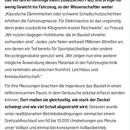
Das Verfahren benötige kaum zusätzlichen Platz und bringe nur
wenig Gewicht ins Fahrzeug, so der Wissenschaftler weiter
.
„Klassische Dämmmatten oder schwere Schallschutzschichten
erhöhen die Fahrzeugmasse. Für Elektroautos ist das ungünstig,
denn jedes zusätzliche Kilogramm kostet Reichweite“, so Prasad.
„Wir nutzen dagegen Hohlräume, die im Bauteil ohnehin
vorhanden sind.“ Jedes Jahr fielen weltweit Millionen Altreifen an,
von denen ein Teil bereits für Sportplatzbeläge oder andere
Recyclingprodukte genutzt wird. „Wir zeigen nun eine weitere
mögliche Anwendung dieses Materials in der Fahrzeugtechnik
und verbinden akustischen Komfort, Leichtbau und
Kreislaufwirtschaft."
Für ihre Messungen brachten die Ingenieure das Bauteil in einen
reflexionsarmen Raum, in dem Geräusche präzise erfasst werden
können.
Dort maßen sie gleichzeitig, wie stark der Deckel
schwingt und wie viel Schall abgestrahlt wird
. Getestet wurde
unter realitätsnahen Betriebsbedingungen: einmal bei einem
Drehzahlhochlauf von 50 bis 10.000 Umdrehungen pro Minute
unter Volllast und einmal bei konstantem Volllastbetrieb.