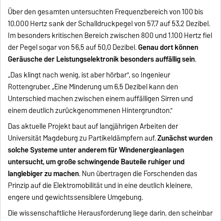
Über den gesamten untersuchten Frequenzbereich von 100 bis
10.000 Hertz sank der Schalldruckpegel von 57,7 auf 53,2 Dezibel.
Im besonders kritischen Bereich zwischen 800 und 1.100 Hertz fiel
der Pegel sogar von 56,5 auf 50,0 Dezibel.
Genau dort können
Geräusche der Leistungselektronik besonders auffällig sein
.
„Das klingt nach wenig, ist aber hörbar", so Ingenieur
Rottengruber. „Eine Minderung um 6,5 Dezibel kann den
Unterschied machen zwischen einem auffälligen Sirren und
einem deutlich zurückgenommenen Hintergrundton."
Das aktuelle Projekt baut auf langjährigen Arbeiten der
Universität Magdeburg zu Partikeldämpfern auf.
Zunächst wurden
solche Systeme unter anderem für Windenergieanlagen
untersucht, um große schwingende Bauteile ruhiger und
langlebiger zu machen
. Nun übertragen die Forschenden das
Prinzip auf die Elektromobilität und in eine deutlich kleinere,
engere und gewichtssensiblere Umgebung.
Die wissenschaftliche Herausforderung liege darin, den scheinbar