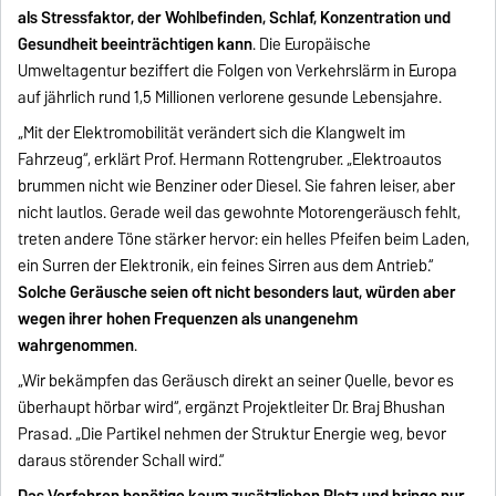
als Stressfaktor, der Wohlbefinden, Schlaf, Konzentration und
Gesundheit beeinträchtigen kann
. Die Europäische
Umweltagentur beziffert die Folgen von Verkehrslärm in Europa
auf jährlich rund 1,5 Millionen verlorene gesunde Lebensjahre.
„Mit der Elektromobilität verändert sich die Klangwelt im
Fahrzeug“, erklärt Prof. Hermann Rottengruber. „Elektroautos
brummen nicht wie Benziner oder Diesel. Sie fahren leiser, aber
nicht lautlos. Gerade weil das gewohnte Motorengeräusch fehlt,
treten andere Töne stärker hervor: ein helles Pfeifen beim Laden,
ein Surren der Elektronik, ein feines Sirren aus dem Antrieb.“
Solche Geräusche seien oft nicht besonders laut, würden aber
wegen ihrer hohen Frequenzen als unangenehm
wahrgenommen
.
„Wir bekämpfen das Geräusch direkt an seiner Quelle, bevor es
überhaupt hörbar wird“, ergänzt Projektleiter Dr. Braj Bhushan
Prasad. „Die Partikel nehmen der Struktur Energie weg, bevor
daraus störender Schall wird.“