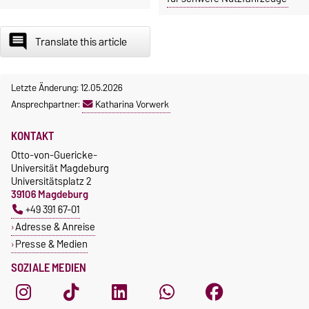
insert_comment
Translate this article
Letzte Änderung: 12.05.2026
Ansprechpartner:
Katharina Vorwerk
KONTAKT
Otto-von-Guericke-
Universität Magdeburg
Universitätsplatz 2
39106 Magdeburg
+49 391 67-01
Adresse & Anreise
Presse & Medien
SOZIALE MEDIEN