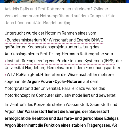
Aristidis Dafis und Prof. Rottengruber mit einem 1-Zylinder
Versuchsmotor am Motorenprüfstand auf dem Campus. (Foto:
Jana Dünnhaupt/Uni Magdeburg)jpg
Untersucht wurde der Motor im Rahmen eines vom
Bundesministerium für Wirtschaft und Energie BMWE
geförderten Kooperationsprojekts unter Leitung des
Antriebsingenieurs Prof. Dr.-Ing. Hermann Rottengruber vom
Institut für Engineering von Produkten und Systemen (IEPS)
der
Universität Magdeburg. Gemeinsam mit dem Forschungspartner
WTZ Roßlau gGmbH
testeten die Wissenschaftler mehrere
sogenannte
Argon-Power-Cycle-Motoren
auf dem
Motorprüfstand der Universität. Parallel dazu wurde das
Motorkonzept im Computer simulativ modelliert und bewertet.
Im Zentrum des Konzepts stehen Wasserstoff, Sauerstoff und
Argon:
Der Wasserstoff liefert die Energie, der Sauerstoff
ermöglicht die Reaktion und das farb- und geruchlose Edelgas
Argon übernimmt die Funktion eines stabilen Trägergases
. Weil