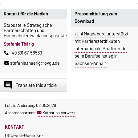
Kontakt für die Medien
Pressemitteilung zum
Download
Stabsstelle Strategische
Partnerschaften und
Uni Magdeburg unterstützt
Hochschulentwicklungsprojekte
mit Karrierezertifikaten
Stefanie Thärig
internationale Studierende
+49 391 67-58539
beim Berufseinstieg in
stefanie.thaerig@ovgu.de
Sachsen-Anhalt
insert_comment
Translate this article
Letzte Änderung: 08.05.2026
Ansprechpartner:
Katharina Vorwerk
KONTAKT
Otto-von-Guericke-