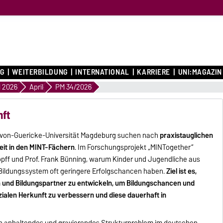
G
WEITERBILDUNG
INTERNATIONAL
KARRIERE
UNI:MAGAZIN
 2026
April
PM 34/2026
nft
o-von-Guericke-Universität Magdeburg suchen nach
praxistauglichen
eit in den MINT-Fächern
. Im Forschungsprojekt „MINTogether“
opff und Prof. Frank Bünning, warum Kinder und Jugendliche aus
 Bildungssystem oft geringere Erfolgschancen haben.
Ziel ist es,
rn und Bildungspartner zu entwickeln, um Bildungschancen und
alen Herkunft zu verbessern und diese dauerhaft in
ein anhaltendes und gravierendes Strukturproblem im deutschen