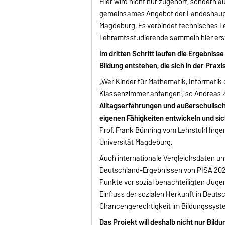
Hier wird nicht nur zugehört, sondern a
gemeinsames Angebot der Landeshaupt
Magdeburg. Es verbindet technisches Le
Lehramtsstudierende sammeln hier ers
Im dritten Schritt laufen die Ergebni
Bildung entstehen, die sich in der Prax
„Wer Kinder für Mathematik, Informatik 
Klassenzimmer anfangen", so Andreas Zo
Alltagserfahrungen und außerschulisch
eigenen Fähigkeiten entwickeln und si
Prof. Frank Bünning vom Lehrstuhl Inge
Universität Magdeburg.
Auch internationale Vergleichsdaten un
Deutschland-Ergebnissen von PISA 2022 l
Punkte vor sozial benachteiligten Juge
Einfluss der sozialen Herkunft in Deut
Chancengerechtigkeit im Bildungssyste
Das Projekt will deshalb nicht nur Bil