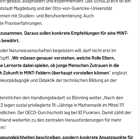
uch gebaut, ausprobiert und experimentiert. Das SchüLaTech ist ein
stadt Magdeburg und der Otto-von-Guericke-Universität
rnen mit Studien- und Berufsorientierung. Auch
te Praxiserfahrungen.
sse zusammen. Daraus sollen konkrete Empfehlungen für eine MINT-
is bewährt.
oder Naturwissenschaften begeistern will, darf nicht erst im
pff. „
Wir müssen genauer verstehen, welche Rolle Eltern,
e Lernorte dabei spielen, ob junge Menschen Zutrauen in die
ch Zukunft in MINT-Feldern überhaupt vorstellen können
“, ergänzt
nieurpädagogik und Didaktik der technischen Bildung an der
terstrichen den Handlungsbedarf, so Bünning weiter. „Nach den
agen sozial privilegierte 15-Jährige in Mathematik im Mittel 111
ndlichen. Der OECD-Durchschnitt lag bei 93 Punkten. Damit zählt der
schland weiterhin zu den zentralen Herausforderungen für mehr
m."
dungsungleichheiten beschreiben, sondern konkrete Ansatzpunkte für