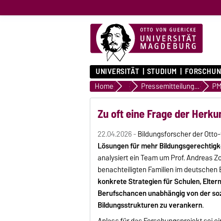
UNIVERSITÄT
STUDIUM
FORSCHUN
Home
Presse & Medien
Pressemitteilungen
PM
Zu oft eine Frage der Herku
22.04.2026 -
Bildungsforscher der Ott
Lösungen für mehr Bildungsgerechtigk
analysiert ein Team um Prof. Andreas Z
benachteiligten Familien im deutschen
konkrete Strategien für Schulen, Elte
Berufschancen unabhängig von der sozi
Bildungsstrukturen zu verankern
.
Anlass für das Forschungsprojekt sei 