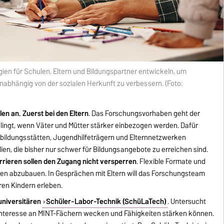
ien für Schulen, Eltern und Bildungspartner entwickeln, um
bhängig von der sozialen Herkunft zu verbessern. (Foto:
en an. Zuerst bei den Eltern
. Das Forschungsvorhaben geht der
lingt, wenn Väter und Mütter stärker einbezogen werden. Dafür
nbildungsstätten, Jugendhilfeträgern und Elternnetzwerken
ien, die bisher nur schwer für Bildungsangebote zu erreichen sind.
rieren sollen den Zugang nicht versperren
. Flexible Formate und
den abzubauen. In Gesprächen mit Eltern will das Forschungsteam
hren Kindern erleben.
universitären
Schüler-Labor-Technik (SchüLaTech)
. Untersucht
Interesse an MINT-Fächern wecken und Fähigkeiten stärken können.