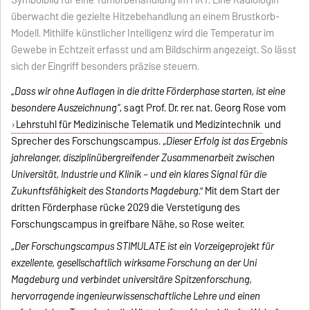
Symbolbild für eine Tumorbehandlung im MRT: Eine Radiologin
überwacht die gezielte Hitzebehandlung an einem Brustkorb-
Modell. Mithilfe künstlicher Intelligenz wird die Temperatur im
Gewebe in Echtzeit erfasst und am Bildschirm angezeigt. So lässt
sich der Eingriff besonders präzise steuern.
„Dass wir ohne Auflagen in die dritte Förderphase starten, ist eine
besondere Auszeichnung“
, sagt Prof. Dr. rer. nat. Georg Rose vom
Lehrstuhl für Medizinische Telematik und Medizintechnik
und
Sprecher des Forschungscampus. „
Dieser Erfolg ist das Ergebnis
jahrelanger, disziplinübergreifender Zusammenarbeit zwischen
Universität, Industrie und Klinik – und ein klares Signal für die
Zukunftsfähigkeit des Standorts Magdeburg."
Mit dem Start der
dritten Förderphase rücke 2029 die Verstetigung des
Forschungscampus in greifbare Nähe, so Rose weiter.
„Der Forschungscampus STIMULATE ist ein Vorzeigeprojekt für
exzellente, gesellschaftlich wirksame Forschung an der Uni
Magdeburg und verbindet universitäre Spitzenforschung,
hervorragende ingenieurwissenschaftliche Lehre und einen