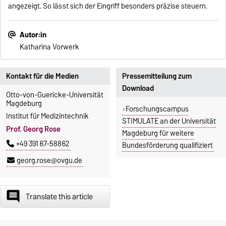
angezeigt. So lässt sich der Eingriff besonders präzise steuern.
Autor:in
Katharina Vorwerk
Kontakt für die Medien
Pressemitteilung zum
Download
Otto-von-Guericke-Universität
Magdeburg
Forschungscampus
Institut für Medizintechnik
STIMULATE an der Universität
Prof. Georg Rose
Magdeburg für weitere
+49 391 67-58862
Bundesförderung qualifiziert
georg.rose@ovgu.de
insert_comment
Translate this article