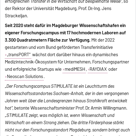
erfolgreichen Transfer in die Wirtschaft auf beispielhafte Weise“
, so
der Rektor der Universität Magdeburg, Prof. Dr.-Ing. Jens
Strackeljan.
Seit 2020 steht dafür im Magdeburger Wissenschaftshafen ein
eigener Forschungscampus mit 17 hochmodernen Laboren auf
3.300 Quadratmetern Fläche zur Verfügung.
Mit der 2022
gestarteten und vom Bund geförderten Transferinitiative
„transPORT“
wächst dort darüber hinaus ein dynamisches
Medizintechnik-Ökosystem für Unternehmen, Forschungspartner
und erfolgreiche Startups wie
mediMESH
,
RAYDIAX
oder
Neoscan Solutions
.
„Der Forschungscampus STIMULATE ist ein Leuchtturm des
Wissenschaftsstandortes Sachsen-Anhalt, der in den vergangenen
Jahren weit über die Landesgrenzen hinaus Strahlkraft entwickelt
hat“
, betonte Wissenschaftsminister Prof. Dr. Armin Willingmann.
„STIMULATE zeigt, was möglich ist, wenn Wissenschaft und
Wirtschaft an einem Strang ziehen. Die dritte Förderphase stärkt
nicht nur den Forschungsstandort Magdeburg, sondern bringt auch