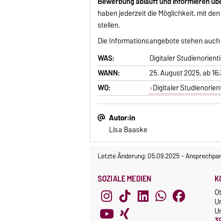
Bewerbung abläuft und informieren übe
haben jederzeit die Möglichkeit, mit d
stellen.
Die Informationsangebote stehen auch E
WAS:
Digitaler Studienorien
WANN:
25. August 2025, ab 16:
WO:
Digitaler Studienorie
Autor:in
Lisa Baaske
Letzte Änderung: 05.09.2025
-
Ansprechpar
SOZIALE MEDIEN
K
O
U
Un
3