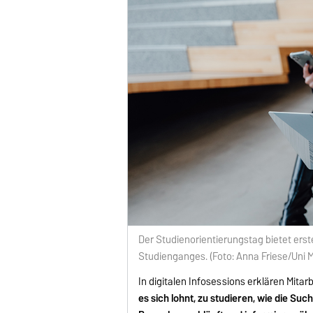
Der Studienorientierungstag bietet ers
Studienganges. (Foto: Anna Friese/Uni
In digitalen Infosessions erklären Mita
es sich lohnt, zu studieren, wie die Su