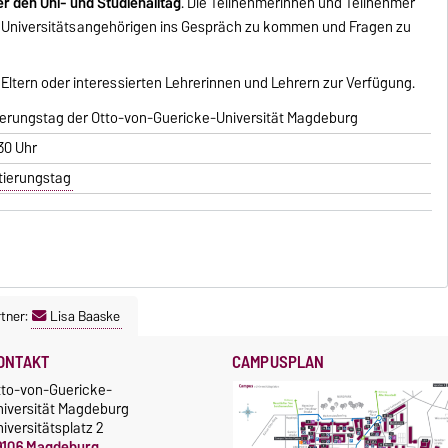
r den Uni- und Studienalltag
. Die Teilnehmerinnen und Teilnehmer
en Universitätsangehörigen ins Gespräch zu kommen und Fragen zu
ltern oder interessierten Lehrerinnen und Lehrern zur Verfügung.
tierungstag der Otto-von-Guericke-Universität Magdeburg
30 Uhr
ntierungstag
tner:
Lisa Baaske
ONTAKT
CAMPUSPLAN
tto-von-Guericke-
niversität Magdeburg
iversitätsplatz 2
9106 Magdeburg