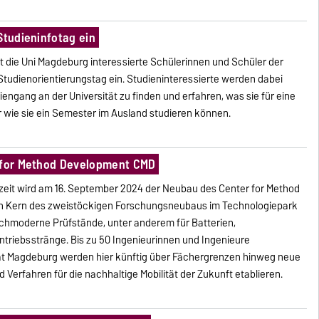
Studieninfotag ein
 die Uni Magdeburg interessierte Schülerinnen und Schüler der
n Studienorientierungstag ein. Studieninteressierte werden dabei
iengang an der Universität zu finden und erfahren, was sie für eine
 wie sie ein Semester im Ausland studieren können.
r for Method Development CMD
eit wird am 16. September 2024 der Neubau des Center for Method
en Kern des zweistöckigen Forschungsneubaus im Technologiepark
chmoderne Prüfstände, unter anderem für Batterien,
ntriebsstränge. Bis zu 50 Ingenieurinnen und Ingenieure
tät Magdeburg werden hier künftig über Fächergrenzen hinweg neue
Verfahren für die nachhaltige Mobilität der Zukunft etablieren.