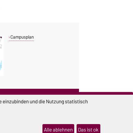
Campusplan
DIESE SEITE
e einzubinden und die Nutzung statistisch
Vorlesen
Drucken
Permalink
Alle ablehnen
Das ist ok