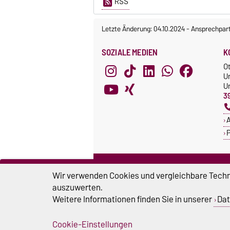
RSS
Letzte Änderung: 04.10.2024
-
Ansprechpar
SOZIALE MEDIEN
K
O
U
Un
3
A
P
ZERTIFIKATE
S
Wir verwenden Cookies und vergleichbare Techno
Familie in der Hochschule
S
auszuwerten.
Systemakkreditierung
Weitere Informationen finden Sie in unserer
Dat
U
Cookie-Einstellungen