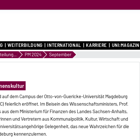
G
WEITERBILDUNG
INTERNATIONAL
KARRIERE
UNI:MAGAZIN
Pressemitteilungen
PM 2024
September
menskultur
d auf dem Campus der Otto-von-Guericke-Universität Magdeburg
eierlich eröffnet. Im Beisein des Wissenschaftsministers, Prof.
s aus dem Ministerium für Finanzen des Landes Sachsen-Anhalts,
rinnen und Vertretern aus Kommunalpolitik, Kultur, Wirtschaft und
iversitätsangehörige Gelegenheit, das neue Wahrzeichen für die
gdeburg kennenzulernen.