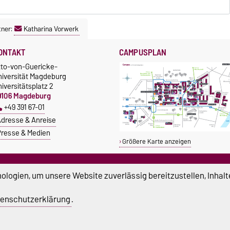
tner:
Katharina Vorwerk
ONTAKT
CAMPUSPLAN
tto-von-Guericke-
niversität Magdeburg
iversitätsplatz 2
9106 Magdeburg
+49 391 67-01
dresse & Anreise
resse & Medien
Größere Karte anzeigen
TUDIUM & CAMPUS
SERVICE
logien, um unsere Website zuverlässig bereitzustellen, Inhalt
tipendien
Beratung und Unterstützung
Studentenwerk
Notrufnummern der Universität
enschutzerklärung
.
nishop