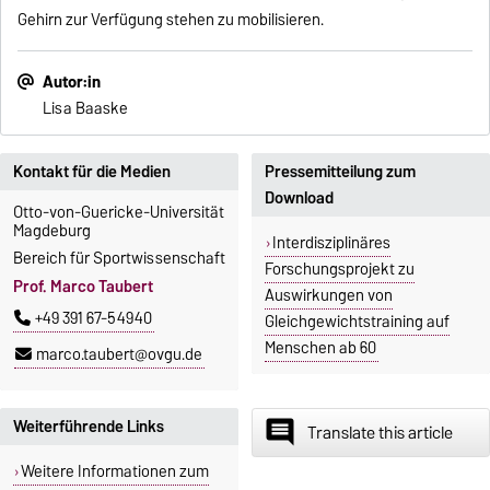
Gehirn zur Verfügung stehen zu mobilisieren.
Autor:in
Lisa Baaske
Kontakt für die Medien
Pressemitteilung zum
Download
Otto-von-Guericke-Universität
Magdeburg
Interdisziplinäres
Bereich für Sportwissenschaft
Forschungsprojekt zu
Prof. Marco Taubert
Auswirkungen von
+49 391 67-54940
Gleichgewichtstraining auf
Menschen ab 60
marco.taubert@ovgu.de
Weiterführende Links
insert_comment
Translate this article
Weitere Informationen zum