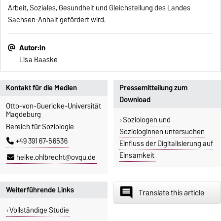
Arbeit, Soziales, Gesundheit und Gleichstellung des Landes
Sachsen-Anhalt gefördert wird.
Autor:in
Lisa Baaske
Kontakt für die Medien
Pressemitteilung zum
Download
Otto-von-Guericke-Universität
Magdeburg
Soziologen und
Bereich für Soziologie
Soziologinnen untersuchen
+49 391 67-56536
Einfluss der Digitalisierung auf
Einsamkeit
heike.ohlbrecht@ovgu.de
Weiterführende Links
insert_comment
Translate this article
Vollständige Studie