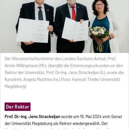
Der Wissenschaftsminister des Landes Sachsen-Anhalt, Prof.
Armin Willingmann (Mi.), übergibt die Ernennungsurkunden an den
Rektor der Universität, Prof. Dr.-Ing. Jens Strackeljan (li.), sowie die
Kanzlerin, Angela Matthies (re.) (Foto: Hannah Theile/ Universität
Magdeburg)
Der Rektor
Prof. Dr.-Ing. Jens Strackeljan
wurde am 15. Mai 2024 vom Senat
der Universität Magdeburg als Rektor wiedergewählt. Der