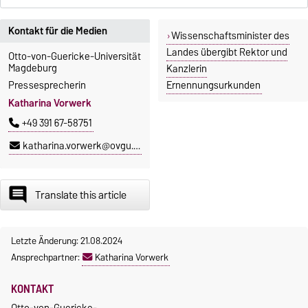
Kontakt für die Medien
Wissenschaftsminister des
Landes übergibt Rektor und
Otto-von-Guericke-Universität
Magdeburg
Kanzlerin
Pressesprecherin
Ernennungsurkunden
Katharina Vorwerk
+49 391 67-58751
katharina.vorwerk@ovgu.de
insert_comment
Translate this article
Letzte Änderung: 21.08.2024
Ansprechpartner:
Katharina Vorwerk
KONTAKT
Otto-von-Guericke-