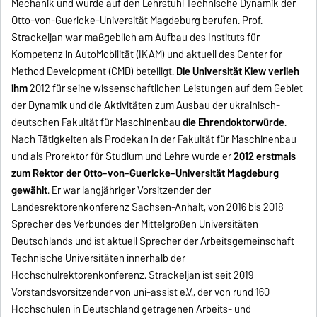
Mechanik und wurde auf den Lehrstuhl Technische Dynamik der
Otto-von-Guericke-Universität Magdeburg berufen. Prof.
Strackeljan war maßgeblich am Aufbau des Instituts für
Kompetenz in AutoMobilität (IKAM) und aktuell des Center for
Method Development (CMD) beteiligt.
Die Universität Kiew verlieh
ihm
2012 für seine wissenschaftlichen Leistungen auf dem Gebiet
der Dynamik und die Aktivitäten zum Ausbau der ukrainisch-
deutschen Fakultät für Maschinenbau
die Ehrendoktorwürde
.
Nach Tätigkeiten als Prodekan in der Fakultät für Maschinenbau
und als Prorektor für Studium und Lehre wurde er
2012 erstmals
zum Rektor der Otto-von-Guericke-Universität Magdeburg
gewählt
. Er war langjähriger Vorsitzender der
Landesrektorenkonferenz Sachsen-Anhalt, von 2016 bis 2018
Sprecher des Verbundes der Mittelgroßen Universitäten
Deutschlands und ist aktuell Sprecher der Arbeitsgemeinschaft
Technische Universitäten innerhalb der
Hochschulrektorenkonferenz. Strackeljan ist seit 2019
Vorstandsvorsitzender von uni-assist e.V., der von rund 160
Hochschulen in Deutschland getragenen Arbeits- und