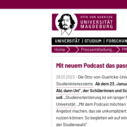
UNIVERSITÄT
STUDIUM
FORSCHUN
Home
Presse & Medien
Pressemitteilungen
PM
Mit neuem Podcast das pas
26.01.2023 -
Die Otto-von-Guericke-Univ
Studieninteressierte
.
Ab dem 23. Janua
Abi, dann Uni“
, der Schülerinnen und 
soll.
„Studienorientierung ist ein langer
Universität
. „Mit dem Podcast möchten 
Angebot machen, das sie unkomplizier
nutzen können. So begleiten wir auf ei
der Studienwahl.“