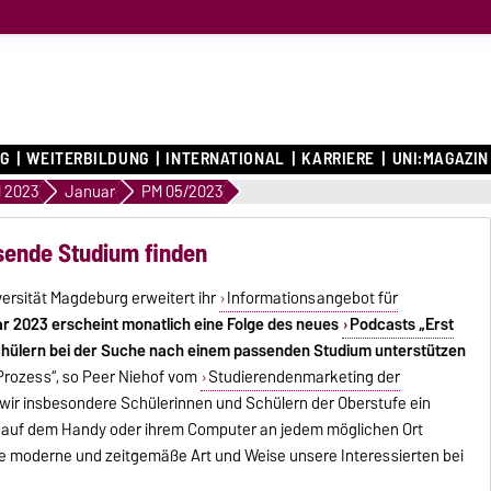
G
WEITERBILDUNG
INTERNATIONAL
KARRIERE
UNI:MAGAZIN
 2023
Januar
PM 05/2023
sende Studium finden
ersität Magdeburg erweitert ihr
Informationsangebot für
r 2023 erscheint monatlich eine Folge des neues
Podcasts „Erst
Schülern bei der Suche nach einem passenden Studium unterstützen
 Prozess“, so Peer Niehof vom
Studierendenmarketing der
wir insbesondere Schülerinnen und Schülern der Oberstufe ein
t auf dem Handy oder ihrem Computer an jedem möglichen Ort
ne moderne und zeitgemäße Art und Weise unsere Interessierten bei