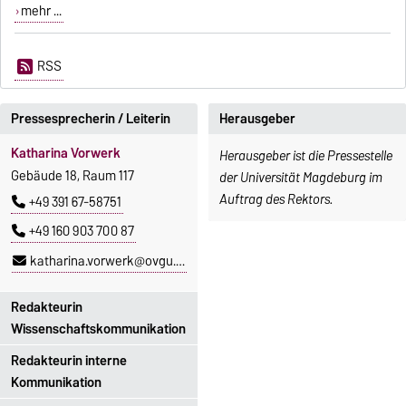
mehr ...
RSS
Pressesprecherin / Leiterin
Herausgeber
Katharina Vorwerk
Herausgeber ist die Pressestelle
Gebäude 18, Raum 117
der Universität Magdeburg im
Auftrag des Rektors.
+49 391 67-58751
+49 160 903 700 87
katharina.vorwerk@ovgu.de
Redakteurin
Wissenschaftskommunikation
Redakteurin interne
Lisa Baaske
Kommunikation
Gebäude 18, Raum 118