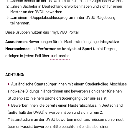
...schon einmal an der OVGU immatrikuliert oder zugelassen waren.
...ihren Bachelor in Deutschland erworben haben und sich für einen
Master an der OVGU bewerben.
...an einem
Doppelabschlussprogramm
der OVGU Magdeburg
teilnehmen.
Diese Gruppen nutzen das
myOVGU
Portal.
Ausnahmen
: Bewerbungen für die Masterstudiengänge
Integrative
Neuroscience
und
Performance Analysis of Sport
(Joint Degree)
erfolgen in jedem Fall über
uni-assist
.
ACHTUNG:
Ausländische Staatsbürger:innen mit einem Studienkolleg-Abschluss
sind
keine
Bildungsinländer:innen und bewerben sich daher für einen
Studienplatz in einem Bachelorstudiengang über
uni-assist
.
Bewerber:innen, die bereits einen Masterabschluss in Deutschland
(außerhalb der OVGU) erworben haben und sich für ein 2.
Masterstudium an der OVGU bewerben möchten, müssen sich erneut
über
uni-assist
bewerben. Bitte beachten Sie, dass bei einer