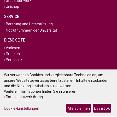
Studentenwerk
Unishop
SERVICE
Beratung und Unterstützung
Notrufnummern der Universität
DIESE SEITE
Vorlesen
Drucken
Permalink
Impressum
Wir verwenden Cookies und vergleichbare Technologien, um
unsere Website zuverlässig bereitzustellen, Inhalte einzubinden
Datenschutz
und die Nutzung statistisch auszuwerten.
Weitere Informationen finden Sie in unserer
Barrierefreiheit
Datenschutzerklärung
.
Cookie-Einstellungen
Cookie-Einstellungen
Alle ablehnen
Das ist ok
Sitemap