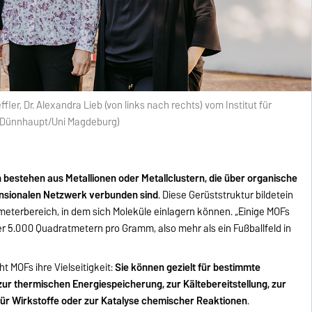
fler, Dr. Alexandra Lieb (von links nach rechts) vom Institut für
a Dünnhaupt/Uni Magdeburg)
bestehen aus Metallionen oder Metallclustern, die über organische
ensionalen Netzwerk verbunden sind
. Diese Gerüststruktur bildetein
eterbereich, in dem sich Moleküle einlagern können. „Einige MOFs
er 5.000 Quadratmetern pro Gramm, also mehr als ein Fußballfeld in
t MOFs ihre Vielseitigkeit:
Sie können gezielt für bestimmte
r thermischen Energiespeicherung, zur Kältebereitstellung, zur
ür Wirkstoffe oder zur Katalyse chemischer Reaktionen
.