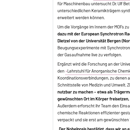
für Maschinenbau untersucht Dr. Ulf B
unterschiedlichen Keramikträgern synt
erweitert werden können.
Um die Vorgänge im Innern der MOFs zu
dazu mit der European Synchrotron Radia
Dietzel von der Universität Bergen (
Beugungsexperimente mit Synchrotrons
der Gasaufnahme live zu verfolgen.
Ergänzt wird die Forschung an der Unive
den
Lehrstuhl für Anorganische Chemi
Koordinationsverbindungen, zu denen 
Schnittstelle von Medizin und Umwelt. Z
nutzbar zu machen – etwa als Trägermat
gewünschten Ort im Körper freisetzen,
Außerdem erforscht ihr Team den Einsat
chemische Reaktionen effizienter gestal
verpackt und sie erst am gewünschten Wi
„
Der Nobelpreis bestätigt, dass wir an