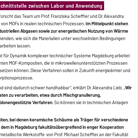
chnittstelle zwischen Labor und Anwendung
orscht das Team um Prof. Franziska Scheffler und Dr. Alexandra
n von MOFs in realen technischen Prozessen.
Im Mittelpunkt stehen
dustriellen Abgasen sowie zur energetischen Nutzung von Wärme
chenden, wie sich die Materialien unter wechselnden Bedingungen
rarbeiten lassen.
t für Dynamik komplexer technischer Systeme Magdeburg arbeitet
nten MOF-Kompositen, die in mikrowellenunterstützten Prozessen
isetzen können. Diese Verfahren sollen in Zukunft energieärmer und
orptionsprozesse.
und sind dadurch schwer handhabbar“, erklärt Dr. Alexandra Lieb. „
Wir
aten zu verarbeiten, etwa durch Mischgranulierung,
blonengestützte Verfahren
. So können sie in technischen Anlagen
iten, bei denen keramische Schäume als Träger für verschiedene
n dem in Magdeburg fakultätsübergreifend in enger Kooperation
tmetallische Werkstoffe
von Prof. Michael Scheffler an der Fakultät