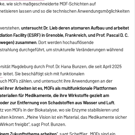
etke, wie sich maßgeschneiderte MOF-Schichten auf
hetisieren lassen und so die technischen Anwendungsmöglichkeiten
 verstehen,
untersucht Dr. Lieb deren atomaren Aufbau und arbeitet
tion Facility (ESRF) in Grenoble, Frankreich, und Prof. Pascal D. C.
Norwegen) zusammen
. Dort werden hochauflösende
trahlung durchgeführt, um strukturelle Veränderungen während
rsität Magdeburg durch Prof. Dr. Hana Bunzen, die seit April 2025
e
leitet. Sie beschäftigt sich mit funktionalen
auch MOFs zählen, und untersucht ihre Anwendungen an der
iel ihrer Arbeiten ist es, MOFs als multifunktionale Plattformen
erialien für Medikamente, die ihre Wirkstoffe gezielt am
 oder zur Entfernung von Schadstoffen aus Wasser und Luft
.
z von MOFs in der Biokatalyse, wo sie Enzyme stabilisieren und
ten können. „Meine Vision ist ein Material, das Medikamente sicher
rkort freigibt“, sagt Prof. Bunzen.
 einem Zukunftsthema arbeiten
“, sagt Scheffler. „MOFs sind ein