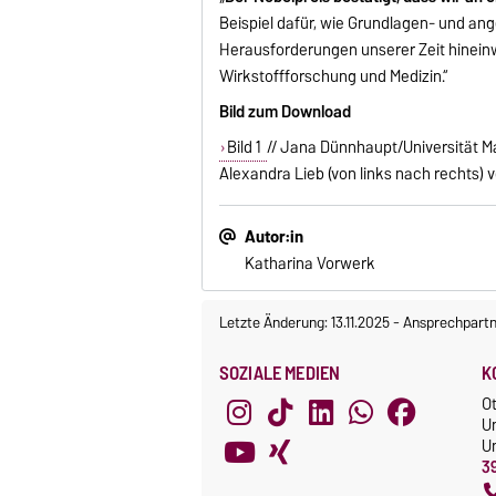
Beispiel dafür, wie Grundlagen- und an
Herausforderungen unserer Zeit hineinw
Wirkstoffforschung und Medizin.“
Bild zum Download
Bild 1
// Jana Dünnhaupt/Universität Ma
Alexandra Lieb (von links nach rechts) 
Autor:in
Katharina Vorwerk
Letzte Änderung: 13.11.2025
-
Ansprechpartn
SOZIALE MEDIEN
K
O
U
Un
3