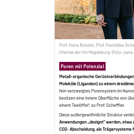
Prof. Hana Bunzen, Prof. Franziska Schef
Chemie der Uni Magdeburg. (Foto: Jan
Poren mit Potenzial
Metall-organische Gerüstverbindungen 
Moleküle (Liganden) zu einem dreidim
fein verzweigtes Porensystem im Nanom
besitzen eine innere Oberfläche von üb
einem Teelöffel", so Prof. Scheffler.
Diese außergewöhnliche Struktur verleih
Anwendungen „designt“ werden, etwa zu
CO2- Abscheidung, als Trägersysteme f