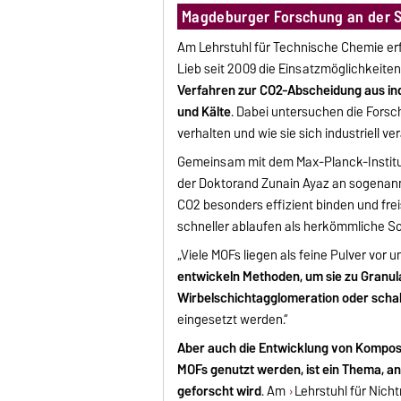
Magdeburger Forschung an der S
Am Lehrstuhl für Technische Chemie erf
Lieb seit 2009 die Einsatzmöglichkeite
Verfahren zur CO2-Abscheidung aus in
und Kälte
. Dabei untersuchen die Fors
verhalten und wie sie sich industriell ve
Gemeinsam mit dem Max-Planck-Institu
der Doktorand Zunain Ayaz an sogenan
CO2 besonders effizient binden und fre
schneller ablaufen als herkömmliche S
„Viele MOFs liegen als feine Pulver vor 
entwickeln Methoden, um sie zu Granul
Wirbelschichtagglomeration oder scha
eingesetzt werden.“
Aber auch die Entwicklung von Kompos
MOFs genutzt werden, ist ein Thema, a
geforscht wird
. Am
Lehrstuhl für Nich