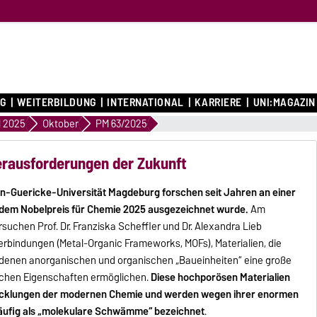
G
WEITERBILDUNG
INTERNATIONAL
KARRIERE
UNI:MAGAZIN
 2025
Oktober
PM 63/2025
Herausforderungen der Zukunft
n-Guericke-Universität Magdeburg forschen seit Jahren an einer
t dem Nobelpreis für Chemie 2025 ausgezeichnet wurde.
Am
suchen Prof. Dr. Franziska Scheffler und Dr. Alexandra Lieb
rbindungen (Metal-Organic Frameworks, MOFs), Materialien, die
edenen anorganischen und organischen „Baueinheiten“ eine große
lichen Eigenschaften ermöglichen.
Diese hochporösen Materialien
wicklungen der modernen Chemie und werden wegen ihrer enormen
 häufig als „molekulare Schwämme“ bezeichnet
.