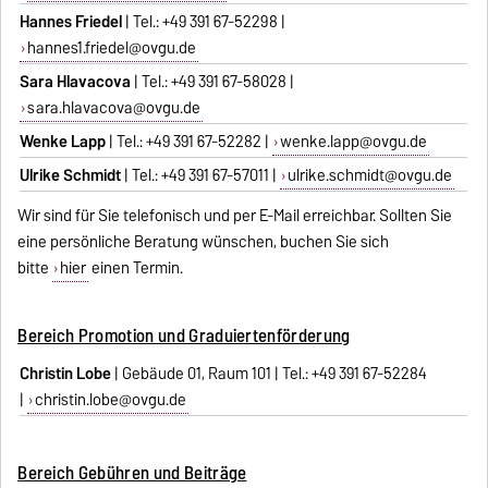
Hannes Friedel
| Tel.: +49 391 67-52298 |
hannes1.friedel@ovgu.de
Sara Hlavacova
| Tel.: +49 391 67-58028 |
sara.hlavacova@ovgu.de
Wenke Lapp
| Tel.: +49 391 67-52282 |
wenke.lapp@ovgu.de
Ulrike Schmidt
| Tel.: +49 391 67-57011 |
ulrike.schmidt@ovgu.de
Wir sind für Sie telefonisch und per E-Mail erreichbar. Sollten Sie
eine persönliche Beratung wünschen, buchen Sie sich
bitte
hier
einen Termin.
Bereich Promotion und Graduiertenförderung
Christin Lobe
| Gebäude 01, Raum 101 | Tel.: +49 391 67-52284
|
christin.lobe@ovgu.de
Bereich Gebühren und Beiträge