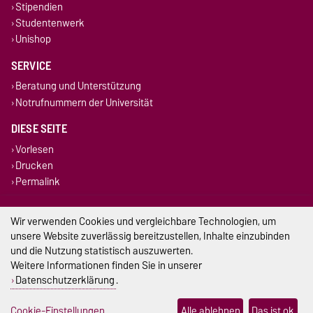
Stipendien
Studentenwerk
Unishop
SERVICE
Beratung und Unterstützung
Notrufnummern der Universität
DIESE SEITE
Vorlesen
Drucken
Permalink
Impressum
Wir verwenden Cookies und vergleichbare Technologien, um
unsere Website zuverlässig bereitzustellen, Inhalte einzubinden
Datenschutz
und die Nutzung statistisch auszuwerten.
Weitere Informationen finden Sie in unserer
Barrierefreiheit
Datenschutzerklärung
.
Cookie-Einstellungen
Cookie-Einstellungen
Alle ablehnen
Das ist ok