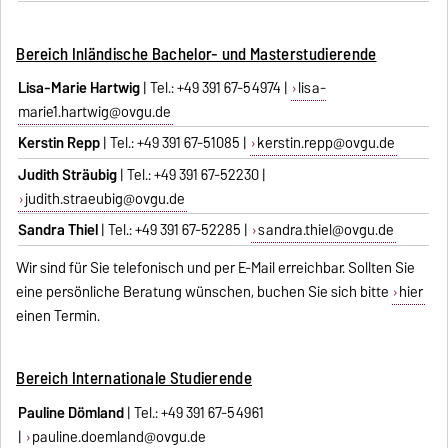
Bereich Inländische Bachelor- und Masterstudierende
Lisa-Marie Hartwig
| Tel.: +49 391 67-54974 |
lisa-
marie1.hartwig@ovgu.de
Kerstin Repp
| Tel.: +49 391 67-51085 |
kerstin.repp@ovgu.de
Judith Sträubig
| Tel.: +49 391 67-52230 |
judith.straeubig@ovgu.de
Sandra Thiel
| Tel.: +49 391 67-52285 |
sandra.thiel@ovgu.de
Wir sind für Sie telefonisch und per E-Mail erreichbar. Sollten Sie
eine persönliche Beratung wünschen, buchen Sie sich bitte
hier
einen Termin.
Bereich Internationale Studierende
Pauline Dömland
| Tel.: +49 391 67-54961
|
pauline.doemland@ovgu.de